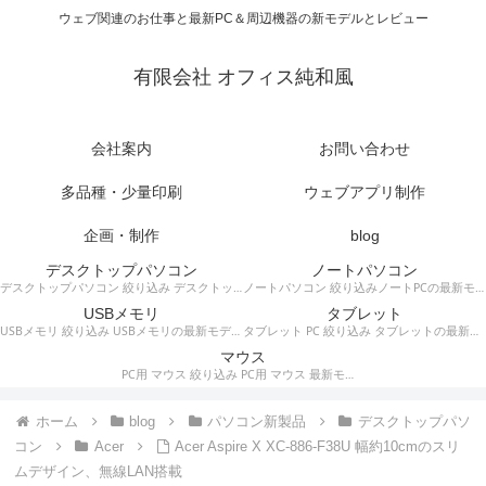
ウェブ関連のお仕事と最新PC＆周辺機器の新モデルとレビュー
有限会社 オフィス純和風
会社案内
お問い合わせ
多品種・少量印刷
ウェブアプリ制作
企画・制作
blog
デスクトップパソコン
ノートパソコン
デスクトップパソコン 絞り込み デスクトップPCの最新モデルやスペック・仕様に関する情報。
ノートパソコン 絞り込みノートPCの最新モデルやスペック・仕様に関する情報。
USBメモリ
タブレット
USBメモリ 絞り込み USBメモリの最新モデルやスペック・仕様に関する情報。
タブレット PC 絞り込み タブレットの最新モデルやスペック・仕様に関する情報。
マウス
PC用 マウス 絞り込み PC用 マウス 最新モデルやスペック・仕様に関する情報。ワイヤレスマウス、有線マウス、接続タイプなど。
ホーム
blog
パソコン新製品
デスクトップパソ
コン
Acer
Acer Aspire X XC-886-F38U 幅約10cmのスリ
ムデザイン、無線LAN搭載