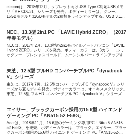
elecomは、2018年12月、タブレット向けUSB Type-C対応USBメモ
リ「MF-CDU31」シリーズを発売。ボディーカラーは、グレー。
16GBモデルと32GBモデルの2種類をラインアップする。USB 3.1
Gen1対応。最新の...
NEC、13.3型 2in1 PC 「LAVIE Hybrid ZERO」（2017
年春モデル）
NECは、2017年2月、13.3型の2in1モバイルノートパソコン「LAVIE
Hybrid ZERO」シリーズを発売。ボディーカラーは、3カラー（メテ
オグレー、プレシャスゴールド、ムーンシルバー）ラインアップす
る。NEC、13.3型 2...
東芝、12.5型 フルHD コンバーチブルPC「dynabook
V」シリーズ
東芝は、2017年7月、12.5型コンバーチブルPC「dynabook V」シリ
ーズから夏モデルを発売。ボディーカラーは、オニキスメタリック。
東芝、12.5型 フルHD コンバーチブルPC「dynabook V」シリーズ タ
ッチ対応のコンバ...
エイサー、ブラックカーボン採用の15.6型 ハイエンド
ゲーミング PC「AN515-52-F58G」
Acerは、2018年11月、15.6型のゲーミング専用PC「Nitro 5 AN515-
52-F58G」を発売。ボディーカラーは、ブラック。エイサー、ブラッ
クカーボン採用の15.6型 ハイエンド ゲーミング PC「AN515-52-