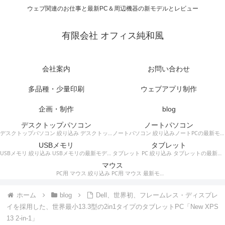
ウェブ関連のお仕事と最新PC＆周辺機器の新モデルとレビュー
有限会社 オフィス純和風
会社案内
お問い合わせ
多品種・少量印刷
ウェブアプリ制作
企画・制作
blog
デスクトップパソコン
ノートパソコン
デスクトップパソコン 絞り込み デスクトップPCの最新モデルやスペック・仕様に関する情報。
ノートパソコン 絞り込みノートPCの最新モデルやスペック・仕様に関する情報。
USBメモリ
タブレット
USBメモリ 絞り込み USBメモリの最新モデルやスペック・仕様に関する情報。
タブレット PC 絞り込み タブレットの最新モデルやスペック・仕様に関する情報。
マウス
PC用 マウス 絞り込み PC用 マウス 最新モデルやスペック・仕様に関する情報。ワイヤレスマウス、有線マウス、接続タイプなど。
ホーム
blog
Dell、世界初、フレームレス・ディスプレ
イを採用した、世界最小13.3型の2in1タイプのタブレットPC「New XPS
13 2-in-1」