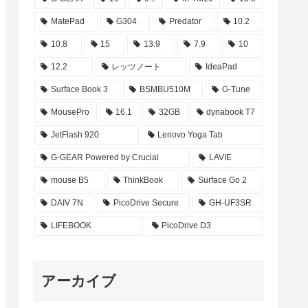
MatePad
G304
Predator
10.2
10.8
15
13.9
7.9
10
12.2
レッツノート
IdeaPad
Surface Book 3
BSMBU510M
G-Tune
MousePro
16.1
32GB
dynabook T7
JetFlash 920
Lenovo Yoga Tab
G-GEAR Powered by Crucial
LAVIE
mouse B5
ThinkBook
Surface Go 2
DAIV 7N
PicoDrive Secure
GH-UF3SR
LIFEBOOK
PicoDrive D3
アーカイブ