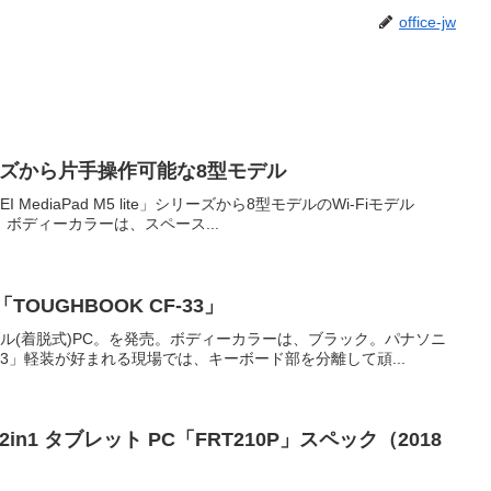
office-jw
」シリーズから片手操作可能な8型モデル
 MediaPad M5 lite」シリーズから8型モデルのWi-Fiモデル
売。ボディーカラーは、スペース...
OUGHBOOK CF-33」
ャブル(着脱式)PC。を発売。ボディーカラーは、ブラック。パナソニ
F-33」軽装が好まれる現場では、キーボード部を分離して頑...
1型 2in1 タブレット PC「FRT210P」スペック（2018