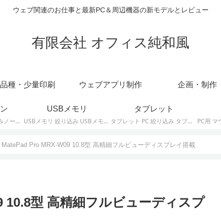
ウェブ関連のお仕事と最新PC＆周辺機器の新モデルとレビュー
有限会社 オフィス純和風
品種・少量印刷
ウェブアプリ制作
企画・制作
ン
USBメモリ
タブレット
ノートパソコン 絞り込みノートPCの最新モデルやスペック・仕様に関する情報。
USBメモリ 絞り込み USBメモリの最新モデルやスペック・仕様に関する情報。
タブレット PC 絞り込み タブレットの最新モデルやスペック・仕様に関する情報。
ei MatePad Pro MRX-W09 10.8型 高精細フルビューディスプレイ搭載
X-W09 10.8型 高精細フルビューディスプ