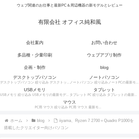
ウェブ関連のお仕事と最新PC＆周辺機器の新モデルとレビュー
有限会社 オフィス純和風
会社案内
お問い合わせ
多品種・少量印刷
ウェブアプリ制作
企画・制作
blog
デスクトップパソコン
ノートパソコン
デスクトップパソコン 絞り込み デスクトップPCの最新モデルやスペック・仕様に関する情報。
ノートパソコン 絞り込みノートPCの最新モデルやスペック・仕様に関する情報。
USBメモリ
タブレット
USBメモリ 絞り込み USBメモリの最新モデルやスペック・仕様に関する情報。
タブレット PC 絞り込み タブレットの最新モデルやスペック・仕様に関する情報。
マウス
PC用 マウス 絞り込み PC用 マウス 最新モデルやスペック・仕様に関する情報。ワイヤレスマウス、有線マウス、接続タイプなど。
ホーム
blog
iiyama、Ryzen 7 2700＋Quadro P1000を
搭載したクリエイター向けパソコン