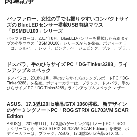
関連記事
バッファロー、女性の手でも握りやすいコンパクトサイ
ズの BlueLEDセンサー搭載USB有線マウス
「BSMBU100」シリーズ
バッファローは、2017年8月、BlueLEDセンサーを搭載した有線タイ
プの小型マウス「BSMBU100」シリーズからを発売。ボディーカラ
ーは、シルバー、レッド、ピンク、ベージュピンク、ブルー、ブラッ
クの6カラーをラインアップする。バッファ...
ドスパラ、手のひらサイズ PC「DG-Tinker3288」ライ
ンアップ＆スペック
ドスパラは、2018年1月、手のひらサイズのシングルボードPC「DG-
Tinker3288」を発売。ボディーカラーは、ブラック。ドスパラ、手の
ひらサイズ PC「DG-Tinker3288」ラインアップ＆スペック マザーボ
ードは、ASUS T...
ASUS、17.3型120Hz液晶/GTX 1060搭載、新デザイン
のゲーミングノートPC「ROG STRIX GL703VM SCAR
Edition
ASUSは、2017年11月、17.3型のゲーミング専用ノートPC「 ROG
」シリーズから「ROG STRIX GL703VM SCAR Edition」を発売。ボ
ディーカラーは、ブラック。ASUS、17.3型120Hz液晶/GTX 10...