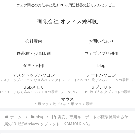
ウェブ関連のお仕事と最新PC＆周辺機器の新モデルとレビュー
有限会社 オフィス純和風
会社案内
お問い合わせ
多品種・少量印刷
ウェブアプリ制作
企画・制作
blog
デスクトップパソコン
ノートパソコン
デスクトップパソコン 絞り込み デスクトップPCの最新モデルやスペック・仕様に関する情報。
ノートパソコン 絞り込みノートPCの最新モデルやスペック・仕様に関する情報。
USBメモリ
タブレット
USBメモリ 絞り込み USBメモリの最新モデルやスペック・仕様に関する情報。
タブレット PC 絞り込み タブレットの最新モデルやスペック・仕様に関する情報。
マウス
PC用 マウス 絞り込み PC用 マウス 最新モデルやスペック・仕様に関する情報。ワイヤレスマウス、有線マウス、接続タイプなど。
ホーム
blog
恵安、専用キーボードが標準付属する付
属の10.1型Windows タブレット「KBM101K-NB」