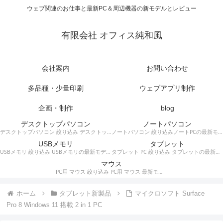
ウェブ関連のお仕事と最新PC＆周辺機器の新モデルとレビュー
有限会社 オフィス純和風
会社案内
お問い合わせ
多品種・少量印刷
ウェブアプリ制作
企画・制作
blog
デスクトップパソコン
ノートパソコン
デスクトップパソコン 絞り込み デスクトップPCの最新モデルやスペック・仕様に関する情報。
ノートパソコン 絞り込みノートPCの最新モデルやスペック・仕様に関する情報。
USBメモリ
タブレット
USBメモリ 絞り込み USBメモリの最新モデルやスペック・仕様に関する情報。
タブレット PC 絞り込み タブレットの最新モデルやスペック・仕様に関する情報。
マウス
PC用 マウス 絞り込み PC用 マウス 最新モデルやスペック・仕様に関する情報。ワイヤレスマウス、有線マウス、接続タイプなど。
ホーム
タブレット新製品
マイクロソフト Surface
Pro 8 Windows 11 搭載 2 in 1 PC