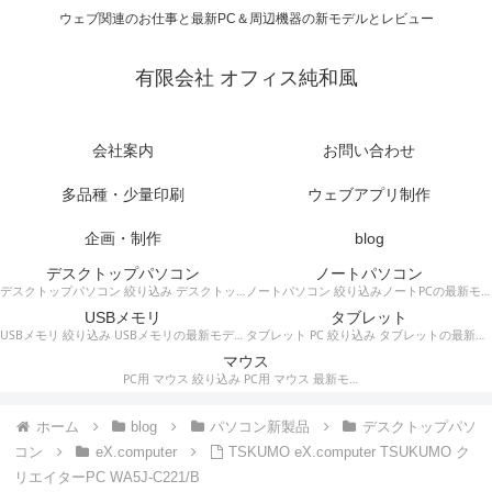
ウェブ関連のお仕事と最新PC＆周辺機器の新モデルとレビュー
有限会社 オフィス純和風
会社案内
お問い合わせ
多品種・少量印刷
ウェブアプリ制作
企画・制作
blog
デスクトップパソコン
ノートパソコン
デスクトップパソコン 絞り込み デスクトップPCの最新モデルやスペック・仕様に関する情報。
ノートパソコン 絞り込みノートPCの最新モデルやスペック・仕様に関する情報。
USBメモリ
タブレット
USBメモリ 絞り込み USBメモリの最新モデルやスペック・仕様に関する情報。
タブレット PC 絞り込み タブレットの最新モデルやスペック・仕様に関する情報。
マウス
PC用 マウス 絞り込み PC用 マウス 最新モデルやスペック・仕様に関する情報。ワイヤレスマウス、有線マウス、接続タイプなど。
ホーム
blog
パソコン新製品
デスクトップパソ
コン
eX.computer
TSKUMO eX.computer TSUKUMO ク
リエイターPC WA5J-C221/B