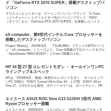
ド 「GeForce RTX 2070 SUPER」搭載デスクトップパ
ソコン
マウスコンピューターは、ゲーミングパソコンブランド「G-Tune」
（ジーチューン）とクリエイター向けパソコンブランド「DAIV」
（ダイブ）から「GeForce RTX 2070 SUPER」を搭載したハイエン
ドデスクトップパソコン2モデルを...
eX.computer、第9世代インテル Core プロセッサーを
搭載したデスクトップパソコン
Project Whiteは、2019年9月、「TSUKUMO」ブランドのBTOパソコ
ン「eX.computer」シリーズより、Core i5搭載の下位スペックモデル
「AeroStream RM5J-B193/T」とCore i7搭載の上位...
HP 34 型 27 型 エレガントモダン ・ オールインワンPC
ラインアップ＆スペック
HPは、2018年8月、液晶一体型のエレガントモダン・ オールインワ
ンPC 34型の「ENVY Curved All-in-One 34」と27型「ENVY All-in-
One 27」の2モデルを発売。ボディーカラーは、ダークグレー。HP...
エイスース ASUS ROG Strix G15 G15DH 3世代 AMD
Ryzenプロセッサー搭載
エイスースは、2020年8月、コスパのいい「AMD Ryzenプロセッサ