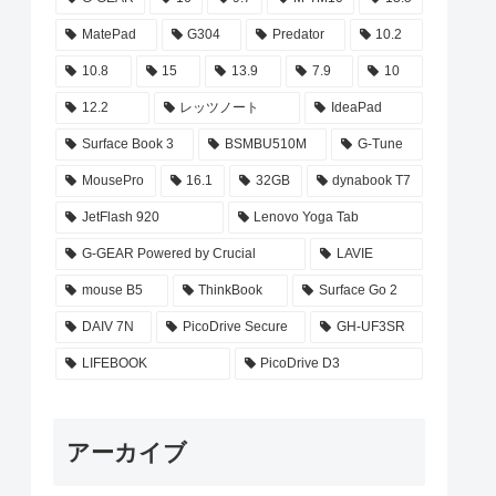
MatePad
G304
Predator
10.2
10.8
15
13.9
7.9
10
12.2
レッツノート
IdeaPad
Surface Book 3
BSMBU510M
G-Tune
MousePro
16.1
32GB
dynabook T7
JetFlash 920
Lenovo Yoga Tab
G-GEAR Powered by Crucial
LAVIE
mouse B5
ThinkBook
Surface Go 2
DAIV 7N
PicoDrive Secure
GH-UF3SR
LIFEBOOK
PicoDrive D3
アーカイブ