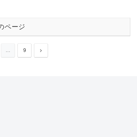
のページ
次
…
9
へ