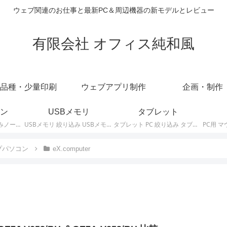
ウェブ関連のお仕事と最新PC＆周辺機器の新モデルとレビュー
有限会社 オフィス純和風
品種・少量印刷
ウェブアプリ制作
企画・制作
ン
USBメモリ
タブレット
ノートパソコン 絞り込みノートPCの最新モデルやスペック・仕様に関する情報。
USBメモリ 絞り込み USBメモリの最新モデルやスペック・仕様に関する情報。
タブレット PC 絞り込み タブレットの最新モデルやスペック・仕様に関する情報。
プパソコン
eX.computer