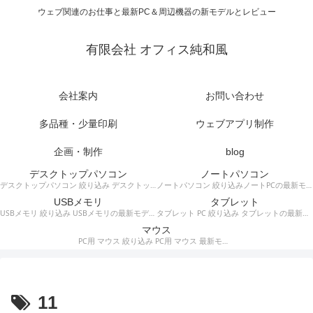
ウェブ関連のお仕事と最新PC＆周辺機器の新モデルとレビュー
有限会社 オフィス純和風
会社案内
お問い合わせ
多品種・少量印刷
ウェブアプリ制作
企画・制作
blog
デスクトップパソコン
ノートパソコン
デスクトップパソコン 絞り込み デスクトップPCの最新モデルやスペック・仕様に関する情報。
ノートパソコン 絞り込みノートPCの最新モデルやスペック・仕様に関する情報。
USBメモリ
タブレット
USBメモリ 絞り込み USBメモリの最新モデルやスペック・仕様に関する情報。
タブレット PC 絞り込み タブレットの最新モデルやスペック・仕様に関する情報。
マウス
PC用 マウス 絞り込み PC用 マウス 最新モデルやスペック・仕様に関する情報。ワイヤレスマウス、有線マウス、接続タイプなど。
11