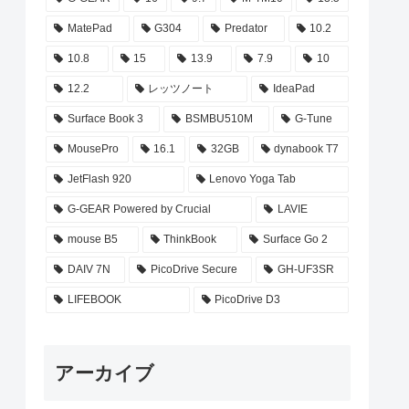
MatePad
G304
Predator
10.2
10.8
15
13.9
7.9
10
12.2
レッツノート
IdeaPad
Surface Book 3
BSMBU510M
G-Tune
MousePro
16.1
32GB
dynabook T7
JetFlash 920
Lenovo Yoga Tab
G-GEAR Powered by Crucial
LAVIE
mouse B5
ThinkBook
Surface Go 2
DAIV 7N
PicoDrive Secure
GH-UF3SR
LIFEBOOK
PicoDrive D3
アーカイブ