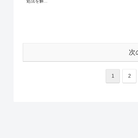
処法を解...
次
1
2