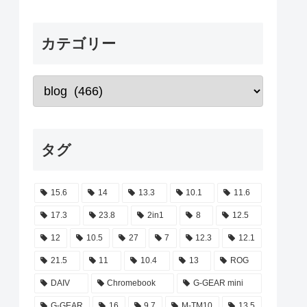
カテゴリー
タグ
15.6
14
13.3
10.1
11.6
17.3
23.8
2in1
8
12.5
12
10.5
27
7
12.3
12.1
21.5
11
10.4
13
ROG
DAIV
Chromebook
G-GEAR mini
G-GEAR
16
9.7
M-TM10
13.5