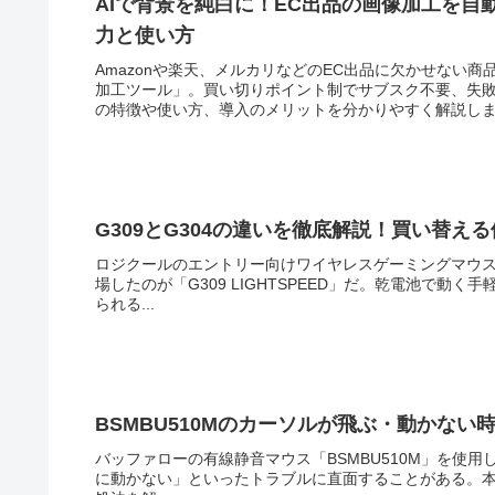
AIで背景を純白に！EC出品の画像加工を自動化す
力と使い方
Amazonや楽天、メルカリなどのEC出品に欠かせない商品の
加工ツール」。買い切りポイント制でサブスク不要、失
の特徴や使い方、導入のメリットを分かりやすく解説し
G309とG304の違いを徹底解説！買い替え
ロジクールのエントリー向けワイヤレスゲーミングマウス
場したのが「G309 LIGHTSPEED」だ。乾電池で
られる...
BSMBU510Mのカーソルが飛ぶ・動かない時
バッファローの有線静音マウス「BSMBU510M」を使
に動かない」といったトラブルに直面することがある。本記