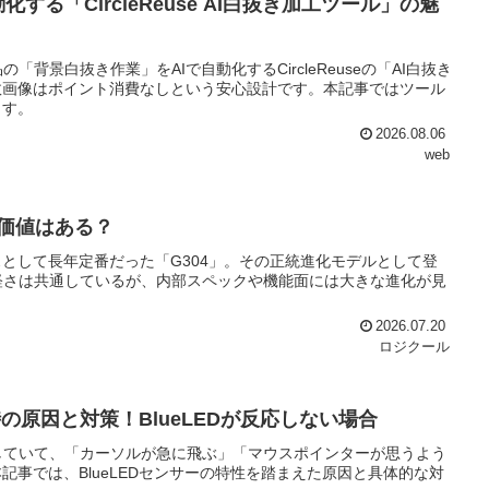
る「CircleReuse AI白抜き加工ツール」の魅
「背景白抜き作業」をAIで自動化するCircleReuseの「AI白抜き
敗画像はポイント消費なしという安心設計です。本記事ではツール
ます。
2026.08.06
web
る価値はある？
として長年定番だった「G304」。その正統進化モデルとして登
動く手軽さは共通しているが、内部スペックや機能面には大きな進化が見
2026.07.20
ロジクール
の原因と対策！BlueLEDが反応しない場合
用していて、「カーソルが急に飛ぶ」「マウスポインターが思うよう
事では、BlueLEDセンサーの特性を踏まえた原因と具体的な対