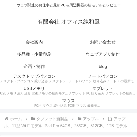
ウェブ関連のお仕事と最新PC＆周辺機器の新モデルとレビュー
有限会社 オフィス純和風
会社案内
お問い合わせ
多品種・少量印刷
ウェブアプリ制作
企画・制作
blog
デスクトップパソコン
ノートパソコン
デスクトップパソコン 絞り込み デスクトップPCの最新モデルやスペック・仕様に関する情報。
ノートパソコン 絞り込みノートPCの最新モデルやスペック・仕様に関する情報。
USBメモリ
タブレット
USBメモリ 絞り込み USBメモリの最新モデルやスペック・仕様に関する情報。
タブレット PC 絞り込み タブレットの最新モデルやスペック・仕様に関する情報。
マウス
PC用 マウス 絞り込み PC用 マウス 最新モデルやスペック・仕様に関する情報。ワイヤレスマウス、有線マウス、接続タイプなど。
ホーム
タブレット新製品
アップル
アップ
ル、11型 Wi-Fiモデル iPad Pro 64GB、256GB、512GB、1TB モデル