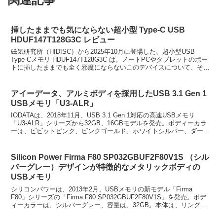
挿したままでも気にならない超小型 Type-C USB
HDUF147T128G3C レビュー
磁気研究所（HIDISC）から2025年10月に登場した、超小型USB
Type-Cメモリ HDUF147T128G3C は。ノートPCやタブレットのポー
トに挿したままでも全く邪魔にならないこのデバイスについて、その
実力と活用法を詳しく解説...
アイーデータ、アルミボディを採用したUSB 3.1 Gen 1
USBメモリ「U3-ALR」
IODATAは、2018年11月、USB 3.1 Gen 1対応の高速USBメモリ
「U3-ALR」シリーズから32GB、16GBモデルを発売。ボディーカラ
ーは、ビビットピンク、ピンクゴールド、ホワイトシルバー、ダーク
シルバーの4カラーをライ...
Silicon Power Firma F80 SP032GBUF2F80V1S （シル
バーグレー）デザインが特徴的なメタリックボディの
USBメモリ
シリコンパワーは、2013年2月、USBメモリの新モデル「Firma
F80」シリーズの「Firma F80 SP032GBUF2F80V1S」を発売。ボデ
ィーカラーは、シルバーグレー、容量は、32GB。本体は、リング形
状のデザインとユニボ...