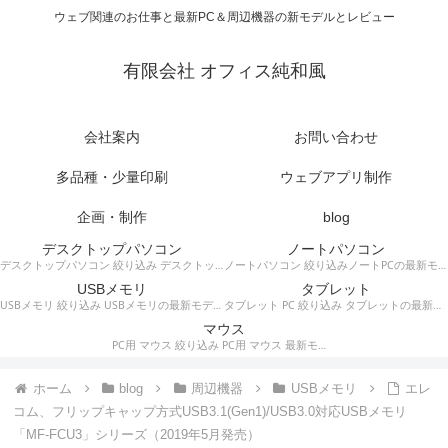
ウェブ関連のお仕事と最新PC＆周辺機器の新モデルとレビュー
有限会社 オフィス純和風
会社案内
お問い合わせ
多品種・少量印刷
ウェブアプリ制作
企画・制作
blog
デスクトップパソコン
ノートパソコン
デスクトップパソコン 絞り込み デスクトップPCの最新モデルやスペック・仕様に関する情報。
ノートパソコン 絞り込みノートPCの最新モデルやスペック・仕様に関する情報。
USBメモリ
タブレット
USBメモリ 絞り込み USBメモリの最新モデルやスペック・仕様に関する情報。
タブレット PC 絞り込み タブレットの最新モデルやスペック・仕様に関する情報。
マウス
PC用 マウス 絞り込み PC用 マウス 最新モデルやスペック・仕様に関する情報。ワイヤレスマウス、有線マウス、接続タイプなど。
ホーム
blog
周辺機器
USBメモリ
エレ
コム、フリップキャップ方式USB3.1(Gen1)/USB3.0対応USBメモリ
「MF-FCU3」シリーズ（2019年5月発売）