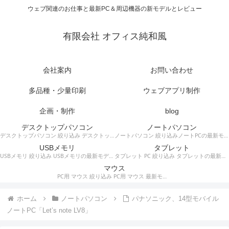
ウェブ関連のお仕事と最新PC＆周辺機器の新モデルとレビュー
有限会社 オフィス純和風
会社案内
お問い合わせ
多品種・少量印刷
ウェブアプリ制作
企画・制作
blog
デスクトップパソコン
ノートパソコン
デスクトップパソコン 絞り込み デスクトップPCの最新モデルやスペック・仕様に関する情報。
ノートパソコン 絞り込みノートPCの最新モデルやスペック・仕様に関する情報。
USBメモリ
タブレット
USBメモリ 絞り込み USBメモリの最新モデルやスペック・仕様に関する情報。
タブレット PC 絞り込み タブレットの最新モデルやスペック・仕様に関する情報。
マウス
PC用 マウス 絞り込み PC用 マウス 最新モデルやスペック・仕様に関する情報。ワイヤレスマウス、有線マウス、接続タイプなど。
ホーム
ノートパソコン
パナソニック、14型モバイル
ノートPC「Let’s note LV8」