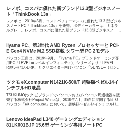
レノボ、コスパに優れた新ブランド13.3型ビジネスノー
ト「ThinkBook 13s」
レノボは、2019年5月、コストパフォーマンスに優れた13.3 型ビジネ
スノートPC「ThinkBook 13s」を発売。ボディーカラーは、ミネラ
ルグレー。レノボ、コスパに優れた新ブランド13.3型ビジネスノート
「ThinkBook 13s...
iiyama PC、第3世代 AMD Ryzen プロセッサーと PCI-
E Gen4 NVMe M.2 SSD搭載 タワー型 PC 2モデル
パソコン工房は、2019年9月、「iiyama PC」ブランドゲーミング専
用PC「LEVEL∞(レベルインフィニティ)」シリーズより「LEVEL-
R0X5-R73X-DRK」とクリエイター向けパソコン「SENSE∞（センス
インフィニティ）...
ツクモ eX.computer N1421K-500/T 超狭額ベゼル14イ
ンチフルHD液晶
TSUKUMO(ツクモ)ブランドでパソコンおよびパソコン周辺機器を販
売する株式会社Project Whitetは、2019年7月、独自に展開するBTO
パソコン「eX.computer」において、超狭額ベゼル14インチフルHD
液晶を採用した薄...
Lenovo IdeaPad L340 ゲーミングエディション
81LK001BJP 15.6型 ゲーミング専用ノートPC