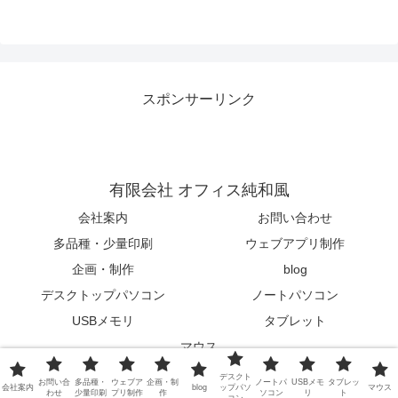
スポンサーリンク
有限会社 オフィス純和風
会社案内
お問い合わせ
多品種・少量印刷
ウェブアプリ制作
企画・制作
blog
デスクトップパソコン
ノートパソコン
USBメモリ
タブレット
マウス
© 2015-2026 有限会社 オフィス純和風.
デスクト
お問い合
多品種・
ウェブア
企画・制
ノートパ
USBメモ
タブレッ
会社案内
blog
ップパソ
マウス
わせ
少量印刷
プリ制作
作
ソコン
リ
ト