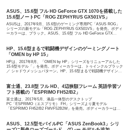
載モデルとOS 非搭載...
ASUS、15.6型 フル HD GeForce GTX 1070を搭載した
15.6型ノートPC「ROG ZEPHYRUS GX501VS」
ASUSは、2017年9月、15.6型のゲーミング専用PC「ASUS ROG」
シリーズの新モデル「ROG ZEPHYRUS GX501VS」を発売。ボディ
ーカラーは、ブラック。ASUS、15.6型 フル HD GeForce GTX
107...
HP、15.6型まるで戦闘機デザインのゲーミングノート
「OMEN by HP 15」
HPは、2017年8月、「OMEN by HP」シリーズをリニューアルした
15.6型モデル「」を発売。ボディーカラーは、トゥインクルブラック
／ シャドウメッシュパターン。HP、15.6型まるで戦闘機デザインの
ゲーミングノート「OMEN b...
富士通、23.8型 フル HD、4辺狭額フレーム 英語学習ソ
フト搭載の「ESPRIMO FH52/B2」
富士通は、2017年5月、液晶一体型のデスクトップ
PC「ESPRIMO（エスプリモ） FH」シリーズより夏モデル
「ESPRIMO FH52/B2 FMVF52B2W」を発売。ボディーカラーは、
スノーホワイト。富士通、23.8型 フル HD、...
ASUS、12.5型モバイルPC「ASUS ZenBook3」シリ
ーズに新色ローズゴールド、グレー モデルを追加