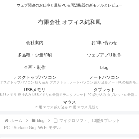
ウェブ関連のお仕事と最新PC＆周辺機器の新モデルとレビュー
有限会社 オフィス純和風
会社案内
お問い合わせ
多品種・少量印刷
ウェブアプリ制作
企画・制作
blog
デスクトップパソコン
ノートパソコン
デスクトップパソコン 絞り込み デスクトップPCの最新モデルやスペック・仕様に関する情報。
ノートパソコン 絞り込みノートPCの最新モデルやスペック・仕様に関する情報。
USBメモリ
タブレット
USBメモリ 絞り込み USBメモリの最新モデルやスペック・仕様に関する情報。
タブレット PC 絞り込み タブレットの最新モデルやスペック・仕様に関する情報。
マウス
PC用 マウス 絞り込み PC用 マウス 最新モデルやスペック・仕様に関する情報。ワイヤレスマウス、有線マウス、接続タイプなど。
ホーム
blog
マイクロソフト、10型タブレット
PC「Surface Go」Wi-Fi モデル