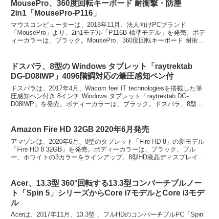
MousePro、360度回転キーボード 耐衝撃・防塵
2in1「MousePro-P116」
マウスコンピューターは、2018年11月、法人向けPCブランド
「MousePro」より、2in1モデル「P116B 標準モデル」を発売。ボデ
ィーカラーは、ブラック。MousePro、360度回転キーボード 耐衝
撃・防塵2in1「MouseP...
ドスパラ、8型の Windows タブレット「raytrektab
DG-D08IWP」4096階調対応の筆圧感知ペン付
ドスパラは、2017年4月、Wacom feel IT technologiesを搭載した筆
圧感知ペン付き 8インチ Windows タブレット「raytrektab DG-
D08IWP」を発売。ボディーカラーは、ブラック。ドスパラ、8型
の...
Amazon Fire HD 32GB 2020年6月発売
アマゾンは、2020年6月、8型のタブレット「Fire HD 8」の新モデル
「Fire HD 8 32GB」を発売。ボディーカラーは、ブラック、ブル
ー、ホワイトの3カラーをラインアップ。8型HD液晶ディスプレイ
（1280×800ドット）を装...
Acer、13.3型 360°回転する13.3型コンバーチブルノー
ト「Spin 5」シリーズからCore i7モデルとCore i3モデ
ル
Acerは、2017年11月、13.3型 、フルHDのコンバーチブルPC「Spin