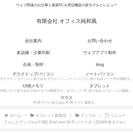
ウェブ関連のお仕事と最新PC＆周辺機器の新モデルとレビュー
有限会社 オフィス純和風
会社案内
お問い合わせ
多品種・少量印刷
ウェブアプリ制作
企画・制作
blog
デスクトップパソコン
ノートパソコン
デスクトップパソコン 絞り込み デスクトップPCの最新モデルやスペック・仕様に関する情報。
ノートパソコン 絞り込みノートPCの最新モデルやスペック・仕様に関する情報。
USBメモリ
タブレット
USBメモリ 絞り込み USBメモリの最新モデルやスペック・仕様に関する情報。
タブレット PC 絞り込み タブレットの最新モデルやスペック・仕様に関する情報。
マウス
PC用 マウス 絞り込み PC用 マウス 最新モデルやスペック・仕様に関する情報。ワイヤレスマウス、有線マウス、接続タイプなど。
ホーム
タブレット新製品
アップル
リニュー
アルしたアップルの7.9型 iPad mini Wi-Fi シリーズ（2019年春モデル）