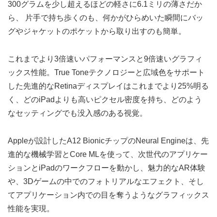
300グラムを少し超えるほどの軽さに6.1ミリの薄さだか
ら、 片手で持ち歩くのも、何かがひらめいた瞬間にバッ
グやジャケットのポケットから取り出すのも簡単。
これまでより3倍速いパフォーマンスと9倍速いグラフィ
ックス性能。True Toneテクノロジーと広域色をサポート
した先進的なRetinaディスプレイはこれまでより25%明る
く、どのiPadよりも高いピクセル密度を持ち、どのよう
なセッティングでも没入感のある視覚。
Appleが設計したA12 BionicチップのNeural Engineは、先
進的な機械学習とCore MLを使って、次世代のアプリケー
ションとiPadのワークフローを動かし、魅力的なAR体験
や、3Dゲームの中でのフォトリアルなエフェクト、そし
てアプリケーション内での目を奪うようなグラフィックス
性能を実現。