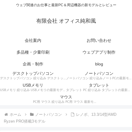
ウェブ関連のお仕事と最新PC＆周辺機器の新モデルとレビュー
有限会社 オフィス純和風
会社案内
お問い合わせ
多品種・少量印刷
ウェブアプリ制作
企画・制作
blog
デスクトップパソコン
ノートパソコン
デスクトップパソコン 絞り込み デスクトップPCの最新モデルやスペック・仕様に関する情報。
ノートパソコン 絞り込みノートPCの最新モデルやスペック・仕様に関する情報。
USBメモリ
タブレット
USBメモリ 絞り込み USBメモリの最新モデルやスペック・仕様に関する情報。
タブレット PC 絞り込み タブレットの最新モデルやスペック・仕様に関する情報。
マウス
PC用 マウス 絞り込み PC用 マウス 最新モデルやスペック・仕様に関する情報。ワイヤレスマウス、有線マウス、接続タイプなど。
ホーム
ノートパソコン
レノボ、13.3/14型AMD
Ryzen PRO搭載3モデル