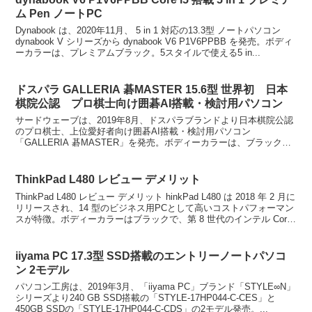
ム Pen ノートPC
Dynabook は、2020年11月、 5 in 1 対応の13.3型 ノートパソコン
dynabook V シリーズから dynabook V6 P1V6PPBB を発売。ボディ
ーカラーは、プレミアムブラック。5スタイルで使える5 in...
ドスパラ GALLERIA 碁MASTER 15.6型 世界初 日本
棋院公認 プロ棋士向け囲碁AI搭載・検討用パソコン
サードウェーブは、2019年8月、ドスパラブランドより日本棋院公認
のプロ棋士、上位愛好者向け囲碁AI搭載・検討用パソコン
「GALLERIA 碁MASTER」を発売。ボディーカラーは、ブラック。
パソコン起動後すぐに囲碁AIが使用可能なモデル。...
ThinkPad L480 レビュー デメリット
ThinkPad L480 レビュー デメリット hinkPad L480 は 2018 年 2 月に
リリースされ、14 型のビジネス用PCとして高いコストパフォーマン
スが特徴。ボディーカラーはブラックで、第 8 世代のインテル Core
...
iiyama PC 17.3型 SSD搭載のエントリーノートパソコ
ン 2モデル
パソコン工房は、2019年3月、「iiyama PC」ブランド「STYLE∞N」
シリーズより240 GB SSD搭載の「STYLE-17HP044-C-CES」と
450GB SSDの「STYLE-17HP044-C-CDS」の2モデル発売。...