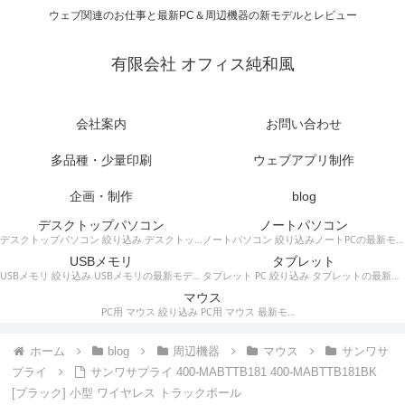
ウェブ関連のお仕事と最新PC＆周辺機器の新モデルとレビュー
有限会社 オフィス純和風
会社案内
お問い合わせ
多品種・少量印刷
ウェブアプリ制作
企画・制作
blog
デスクトップパソコン
ノートパソコン
デスクトップパソコン 絞り込み デスクトップPCの最新モデルやスペック・仕様に関する情報。
ノートパソコン 絞り込みノートPCの最新モデルやスペック・仕様に関する情報。
USBメモリ
タブレット
USBメモリ 絞り込み USBメモリの最新モデルやスペック・仕様に関する情報。
タブレット PC 絞り込み タブレットの最新モデルやスペック・仕様に関する情報。
マウス
PC用 マウス 絞り込み PC用 マウス 最新モデルやスペック・仕様に関する情報。ワイヤレスマウス、有線マウス、接続タイプなど。
ホーム
blog
周辺機器
マウス
サンワサ
プライ
サンワサプライ 400-MABTTB181 400-MABTTB181BK
[ブラック] 小型 ワイヤレス トラックボール