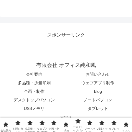
スポンサーリンク
有限会社 オフィス純和風
会社案内
お問い合わせ
多品種・少量印刷
ウェブアプリ制作
企画・制作
blog
デスクトップパソコン
ノートパソコン
USBメモリ
タブレット
マウス
© 2015-2026 有限会社 オフィス純和風.
デスクト
お問い合
多品種・
ウェブア
企画・制
ノートパ
USBメモ
タブレッ
会社案内
blog
ップパソ
マウス