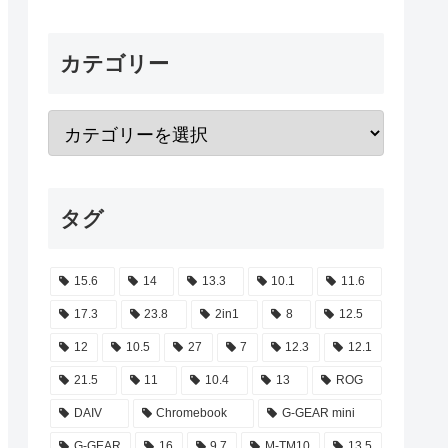
カテゴリー
タグ
15.6
14
13.3
10.1
11.6
17.3
23.8
2in1
8
12.5
12
10.5
27
7
12.3
12.1
21.5
11
10.4
13
ROG
DAIV
Chromebook
G-GEAR mini
G-GEAR
16
9.7
M-TM10
13.5