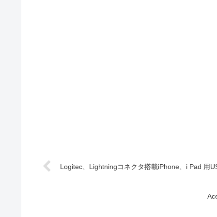
Logitec、Lightningコネクタ搭載iPhone、i Pa
A