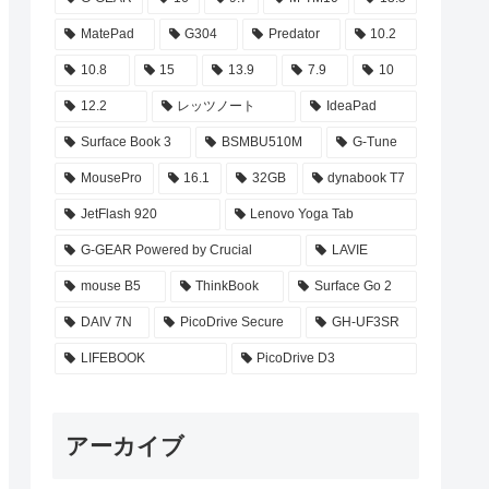
MatePad
G304
Predator
10.2
10.8
15
13.9
7.9
10
12.2
レッツノート
IdeaPad
Surface Book 3
BSMBU510M
G-Tune
MousePro
16.1
32GB
dynabook T7
JetFlash 920
Lenovo Yoga Tab
G-GEAR Powered by Crucial
LAVIE
mouse B5
ThinkBook
Surface Go 2
DAIV 7N
PicoDrive Secure
GH-UF3SR
LIFEBOOK
PicoDrive D3
アーカイブ