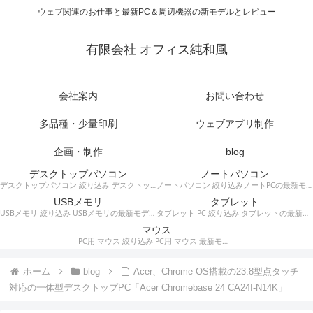
ウェブ関連のお仕事と最新PC＆周辺機器の新モデルとレビュー
有限会社 オフィス純和風
会社案内
お問い合わせ
多品種・少量印刷
ウェブアプリ制作
企画・制作
blog
デスクトップパソコン
ノートパソコン
デスクトップパソコン 絞り込み デスクトップPCの最新モデルやスペック・仕様に関する情報。
ノートパソコン 絞り込みノートPCの最新モデルやスペック・仕様に関する情報。
USBメモリ
タブレット
USBメモリ 絞り込み USBメモリの最新モデルやスペック・仕様に関する情報。
タブレット PC 絞り込み タブレットの最新モデルやスペック・仕様に関する情報。
マウス
PC用 マウス 絞り込み PC用 マウス 最新モデルやスペック・仕様に関する情報。ワイヤレスマウス、有線マウス、接続タイプなど。
ホーム
blog
Acer、Chrome OS搭載の23.8型点タッチ
対応の一体型デスクトップPC「Acer Chromebase 24 CA24I-N14K」