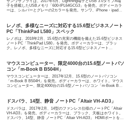
サンワサプライは、2017年5月、Lightning端子とUSB 3.0タイプA端
子を搭載したUSBメモリ「600-IPL64GCG3」を発売。ボディーカラ
ーは、シルバーとグレーの2カラーを発売。サンワ、iPhone・ipad向
けの充電ケー...
レノボ、多様なニーズに対応する15.6型ビジネスノート
PC「ThinkPad L580」スペック
レノボは、2018年2月、15.6型の充実の機能を備えた15.6型ビジネス
ノートPC「ThinkPad L580」を発売。ボディーカラーは、ブラッ
ク。レノボ、多様なニーズに対応する15.6型ビジネスノート
PC「ThinkPad L580」ス...
マウスコンピューター、限定4000台の15.6型ノートパソ
コン「m-Book B B504H」
マウスコンピューターは、2017年12月、15.6型のノートパソコン
「m-Book B B504H」を発売。ボディーカラーは、ホワイト。マウス
コンピューター、限定4000台の15.6型ノートパソコン「m-Book B
B504H」新しいTV...
ドスパラ、14型、静音 ノートPC「Altair VH-AD3」
ドスパラは、2017年2月、14型のファンレス仕様のノートPC「Altair
VH-AD3」を発売。ボディーカラーは、ブラック、天板はホワイト。
ドスパラ、14型、静音 ノートPC「Altair VH-AD3」 HDMIポートを搭
載し、Ful...