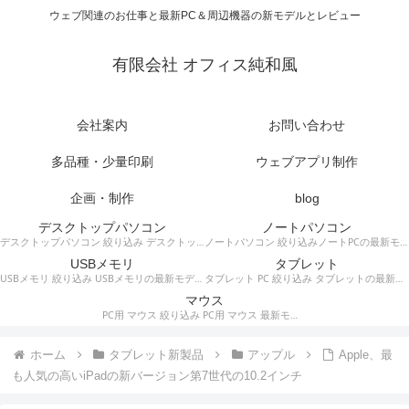
ウェブ関連のお仕事と最新PC＆周辺機器の新モデルとレビュー
有限会社 オフィス純和風
会社案内
お問い合わせ
多品種・少量印刷
ウェブアプリ制作
企画・制作
blog
デスクトップパソコン
ノートパソコン
デスクトップパソコン 絞り込み デスクトップPCの最新モデルやスペック・仕様に関する情報。
ノートパソコン 絞り込みノートPCの最新モデルやスペック・仕様に関する情報。
USBメモリ
タブレット
USBメモリ 絞り込み USBメモリの最新モデルやスペック・仕様に関する情報。
タブレット PC 絞り込み タブレットの最新モデルやスペック・仕様に関する情報。
マウス
PC用 マウス 絞り込み PC用 マウス 最新モデルやスペック・仕様に関する情報。ワイヤレスマウス、有線マウス、接続タイプなど。
ホーム
タブレット新製品
アップル
Apple、最
も人気の高いiPadの新バージョン第7世代の10.2インチ