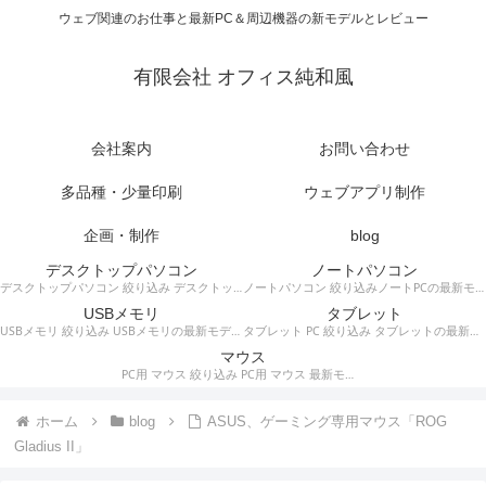
ウェブ関連のお仕事と最新PC＆周辺機器の新モデルとレビュー
有限会社 オフィス純和風
会社案内
お問い合わせ
多品種・少量印刷
ウェブアプリ制作
企画・制作
blog
デスクトップパソコン
ノートパソコン
デスクトップパソコン 絞り込み デスクトップPCの最新モデルやスペック・仕様に関する情報。
ノートパソコン 絞り込みノートPCの最新モデルやスペック・仕様に関する情報。
USBメモリ
タブレット
USBメモリ 絞り込み USBメモリの最新モデルやスペック・仕様に関する情報。
タブレット PC 絞り込み タブレットの最新モデルやスペック・仕様に関する情報。
マウス
PC用 マウス 絞り込み PC用 マウス 最新モデルやスペック・仕様に関する情報。ワイヤレスマウス、有線マウス、接続タイプなど。
ホーム
blog
ASUS、ゲーミング専用マウス「ROG
Gladius II」