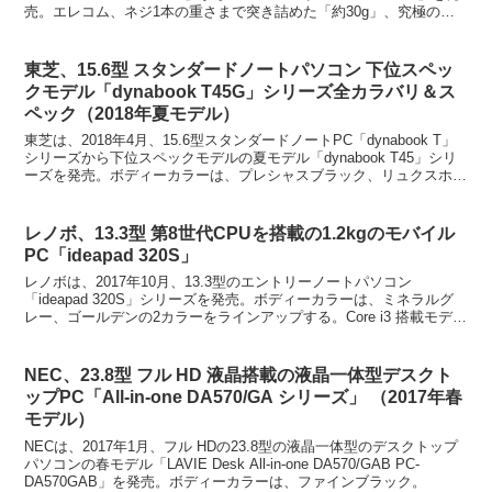
売。エレコム、ネジ1本の重さまで突き詰めた「約30g」、究極の超
軽量設計！ エッグマウ...
東芝、15.6型 スタンダードノートパソコン 下位スペッ
クモデル「dynabook T45G」シリーズ全カラバリ＆ス
ペック（2018年夏モデル）
東芝は、2018年4月、15.6型スタンダードノートPC「dynabook T」
シリーズから下位スペックモデルの夏モデル「dynabook T45」シリ
ーズを発売。ボディーカラーは、プレシャスブラック、リュクスホワ
イト、モデナレッド、サテン...
レノボ、13.3型 第8世代CPUを搭載の1.2kgのモバイル
PC「ideapad 320S」
レノボは、2017年10月、13.3型のエントリーノートパソコン
「ideapad 320S」シリーズを発売。ボディーカラーは、ミネラルグ
レー、ゴールデンの2カラーをラインアップする。Core i3 搭載モデ
ル、Core i5 搭載モデルで合...
NEC、23.8型 フル HD 液晶搭載の液晶一体型デスクト
ップPC「All-in-one DA570/GA シリーズ」 （2017年春
モデル）
NECは、2017年1月、フル HDの23.8型の液晶一体型のデスクトップ
パソコンの春モデル「LAVIE Desk All-in-one DA570/GAB PC-
DA570GAB」を発売。ボディーカラーは、ファインブラック。