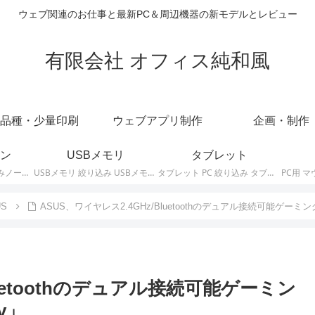
ウェブ関連のお仕事と最新PC＆周辺機器の新モデルとレビュー
有限会社 オフィス純和風
品種・少量印刷
ウェブアプリ制作
企画・制作
ン
USBメモリ
タブレット
ノートパソコン 絞り込みノートPCの最新モデルやスペック・仕様に関する情報。
USBメモリ 絞り込み USBメモリの最新モデルやスペック・仕様に関する情報。
タブレット PC 絞り込み タブレットの最新モデルやスペック・仕様に関する情報。
US
ASUS、ワイヤレス2.4GHz/Bluetoothのデュアル接続可能ゲーミング専
luetoothのデュアル接続可能ゲーミン
y」