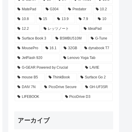
MatePad
G304
Predator
10.2
10.8
15
13.9
7.9
10
12.2
レッツノート
IdeaPad
Surface Book 3
BSMBU510M
G-Tune
MousePro
16.1
32GB
dynabook T7
JetFlash 920
Lenovo Yoga Tab
G-GEAR Powered by Crucial
LAVIE
mouse B5
ThinkBook
Surface Go 2
DAIV 7N
PicoDrive Secure
GH-UF3SR
LIFEBOOK
PicoDrive D3
アーカイブ