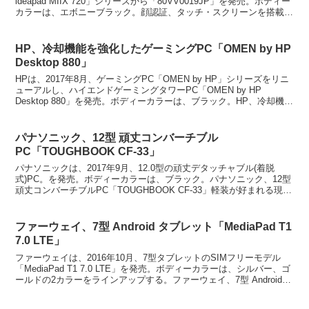
ideapad MIIX 720」シリーズから「80VV0019JP」を発売。ボディー
カラーは、エボニーブラック。顔認証、タッチ・スクリーンを搭載す
る。高性...
HP、冷却機能を強化したゲーミングPC「OMEN by HP
Desktop 880」
HPは、2017年8月、ゲーミングPC「OMEN by HP」シリーズをリニ
ューアルし、ハイエンドゲーミングタワーPC「OMEN by HP
Desktop 880」を発売。ボディーカラーは、ブラック。HP、冷却機能
を強化したゲーミングPC...
パナソニック、12型 頑丈コンバーチブル
PC「TOUGHBOOK CF-33」
パナソニックは、2017年9月、12.0型の頑丈デタッチャブル(着脱
式)PC。を発売。ボディーカラーは、ブラック。パナソニック、12型
頑丈コンバーチブルPC「TOUGHBOOK CF-33」軽装が好まれる現場
では、キーボード部を分離して頑...
ファーウェイ、7型 Android タブレット「MediaPad T1
7.0 LTE」
ファーウェイは、2016年10月、7型タブレットのSIMフリーモデル
「MediaPad T1 7.0 LTE」を発売。ボディーカラーは、シルバー、ゴ
ールドの2カラーをラインアップする。ファーウェイ、7型 Android
タブレット「Medi...