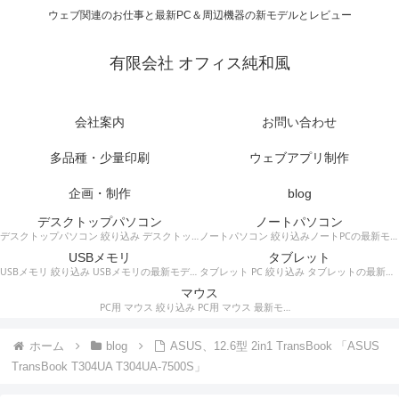
ウェブ関連のお仕事と最新PC＆周辺機器の新モデルとレビュー
有限会社 オフィス純和風
会社案内
お問い合わせ
多品種・少量印刷
ウェブアプリ制作
企画・制作
blog
デスクトップパソコン
ノートパソコン
デスクトップパソコン 絞り込み デスクトップPCの最新モデルやスペック・仕様に関する情報。
ノートパソコン 絞り込みノートPCの最新モデルやスペック・仕様に関する情報。
USBメモリ
タブレット
USBメモリ 絞り込み USBメモリの最新モデルやスペック・仕様に関する情報。
タブレット PC 絞り込み タブレットの最新モデルやスペック・仕様に関する情報。
マウス
PC用 マウス 絞り込み PC用 マウス 最新モデルやスペック・仕様に関する情報。ワイヤレスマウス、有線マウス、接続タイプなど。
ホーム
blog
ASUS、12.6型 2in1 TransBook 「ASUS
TransBook T304UA T304UA-7500S」