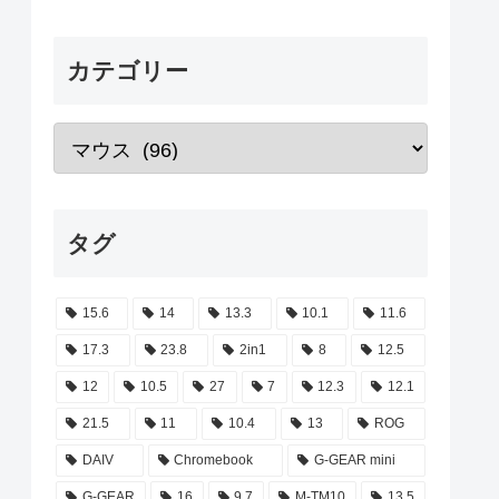
カテゴリー
タグ
15.6
14
13.3
10.1
11.6
17.3
23.8
2in1
8
12.5
12
10.5
27
7
12.3
12.1
21.5
11
10.4
13
ROG
DAIV
Chromebook
G-GEAR mini
G-GEAR
16
9.7
M-TM10
13.5