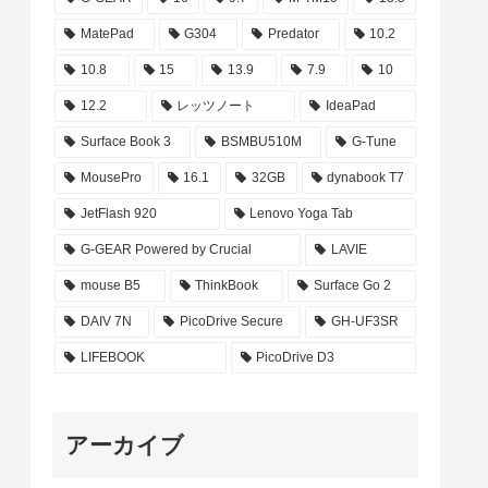
MatePad
G304
Predator
10.2
10.8
15
13.9
7.9
10
12.2
レッツノート
IdeaPad
Surface Book 3
BSMBU510M
G-Tune
MousePro
16.1
32GB
dynabook T7
JetFlash 920
Lenovo Yoga Tab
G-GEAR Powered by Crucial
LAVIE
mouse B5
ThinkBook
Surface Go 2
DAIV 7N
PicoDrive Secure
GH-UF3SR
LIFEBOOK
PicoDrive D3
アーカイブ