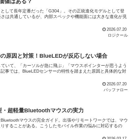
る価値はある？
として長年定番だった「G304」。その正統進化モデルとして登
動く手軽さは共通しているが、内部スペックや機能面には大きな進化が見
2026.07.20
ロジクール
の原因と対策！BlueLEDが反応しない場合
用していて、「カーソルが急に飛ぶ」「マウスポインターが思うよう
事では、BlueLEDセンサーの特性を踏まえた原因と具体的な対
2026.07.20
バッファロー
型・超軽量Bluetoothマウスの実力
量Bluetoothマウスの完全ガイド。出張やリモートワークでは、マウ
たりすることがある。こうしたモバイル作業の悩みに対応するの
2026.03.17