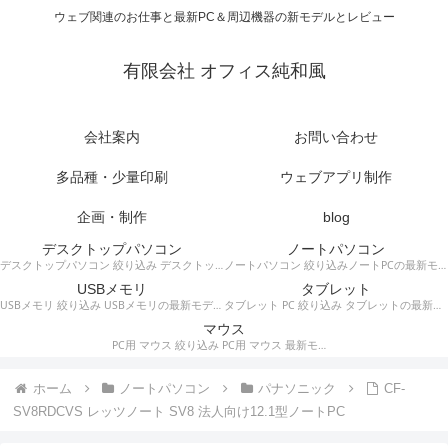
ウェブ関連のお仕事と最新PC＆周辺機器の新モデルとレビュー
有限会社 オフィス純和風
会社案内
お問い合わせ
多品種・少量印刷
ウェブアプリ制作
企画・制作
blog
デスクトップパソコン
ノートパソコン
デスクトップパソコン 絞り込み デスクトップPCの最新モデルやスペック・仕様に関する情報。
ノートパソコン 絞り込みノートPCの最新モデルやスペック・仕様に関する情報。
USBメモリ
タブレット
USBメモリ 絞り込み USBメモリの最新モデルやスペック・仕様に関する情報。
タブレット PC 絞り込み タブレットの最新モデルやスペック・仕様に関する情報。
マウス
PC用 マウス 絞り込み PC用 マウス 最新モデルやスペック・仕様に関する情報。ワイヤレスマウス、有線マウス、接続タイプなど。
ホーム
ノートパソコン
パナソニック
CF-
SV8RDCVS レッツノート SV8 法人向け12.1型ノートPC