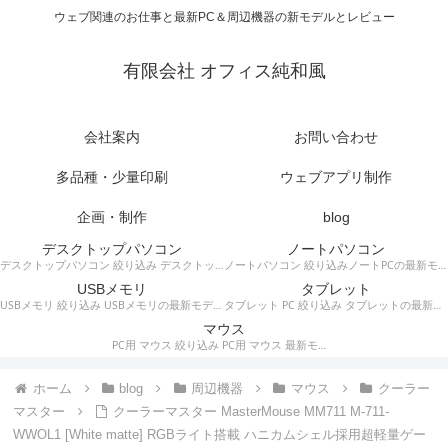
ウェブ関連のお仕事と最新PC＆周辺機器の新モデルとレビュー
有限会社 オフィス純和風
会社案内
お問い合わせ
多品種・少量印刷
ウェブアプリ制作
企画・制作
blog
デスクトップパソコン
ノートパソコン
デスクトップパソコン 絞り込み デスクトップPCの最新モデルやスペック・仕様に関する情報。
ノートパソコン 絞り込みノートPCの最新モデルやスペック・仕様に関する情報。
USBメモリ
タブレット
USBメモリ 絞り込み USBメモリの最新モデルやスペック・仕様に関する情報。
タブレット PC 絞り込み タブレットの最新モデルやスペック・仕様に関する情報。
マウス
PC用 マウス 絞り込み PC用 マウス 最新モデルやスペック・仕様に関する情報。ワイヤレスマウス、有線マウス、接続タイプなど。
ホーム
blog
周辺機器
マウス
クーラー
マスター
クーラーマスター MasterMouse MM711 M-711-
WWOL1 [White matte] RGBライト搭載 ハニカムシェル採用超軽量ゲー