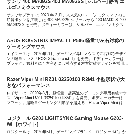
サンワ 400-MA092S 400-MA092SS [シルバー] 静音 エ
ルゴノミクスマウス
サンワサプライ は 2020 年 2 月、大人気のエルゴノミクスマウスに
静音ボタンを搭載した 400-MA092S シリーズから 400-MA092S 400-
MA092SS を発売。ボディーカラーは、シルバー。エルゴノミクス形
状で長時間作...
ASUS ROG STRIX IMPACT II P506 軽量で左右対称の
ゲーミングマウス
エイスースは、2020年2月、ゲーミング専用マウスで左右対称デザイ
ンの軽量マウス「ROG Strix Impact II」を発売。ボディーカラーは、
ブラック。右利きにも左利きにも対応する左右対称デザインを採用
し、手の大きさや形に左右されない...
Razer Viper Mini RZ01-03250100-R3M1 小型形状で大
きなパフォーマンス
レイザーは、2020年3月、超軽量、超高速のゲーミング専用有線マウ
ス「Viper Mini RZ01-03250100-R3M1」を発売。ボディーカラーは、
ブラック。超軽量ゲーミングの限界を超える、Razer Viper Mini は小
型の...
ロジクール G203 LIGHTSYNC Gaming Mouse G203-
WH [ホワイト]
ロジクールは、2020年5月、ゲーミングブランド「ロジクールG」か