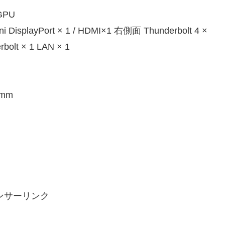
GPU
ayPort × 1 / HDMI×1 右側面 Thunderbolt 4 ×
bolt × 1 LAN × 1
 mm
ンサーリンク