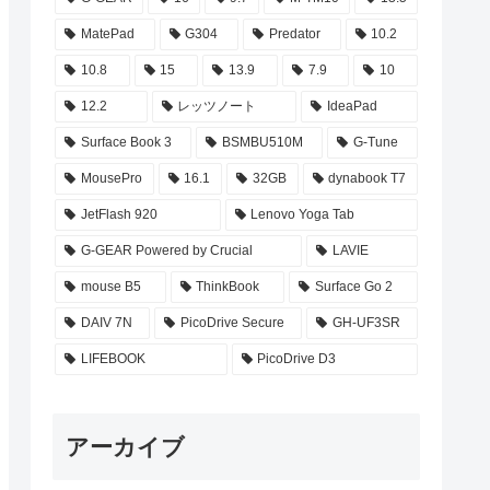
MatePad
G304
Predator
10.2
10.8
15
13.9
7.9
10
12.2
レッツノート
IdeaPad
Surface Book 3
BSMBU510M
G-Tune
MousePro
16.1
32GB
dynabook T7
JetFlash 920
Lenovo Yoga Tab
G-GEAR Powered by Crucial
LAVIE
mouse B5
ThinkBook
Surface Go 2
DAIV 7N
PicoDrive Secure
GH-UF3SR
LIFEBOOK
PicoDrive D3
アーカイブ