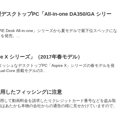
スクトップPC「All-in-one DA350/GA シリー
E Desk All-in-one」シリーズから夏モデルで最下位スペックにな
W」を発売。...
e X シリーズ」（2017年春モデル）
イリッシュなデスクトップPC「Aspire X」シリーズの春モデルを発
al-Core 搭載モデルの3...
利用したフィッシングに注意
を利用して動画料金を請求したりクレジットカード番号などを盗み取
知はあたかも本物の会社からの通告の様に見せかけていますので、