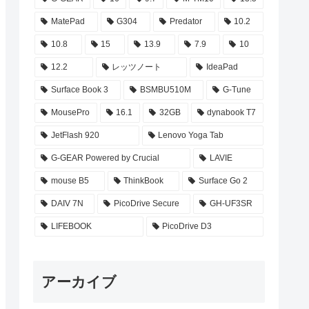
MatePad
G304
Predator
10.2
10.8
15
13.9
7.9
10
12.2
レッツノート
IdeaPad
Surface Book 3
BSMBU510M
G-Tune
MousePro
16.1
32GB
dynabook T7
JetFlash 920
Lenovo Yoga Tab
G-GEAR Powered by Crucial
LAVIE
mouse B5
ThinkBook
Surface Go 2
DAIV 7N
PicoDrive Secure
GH-UF3SR
LIFEBOOK
PicoDrive D3
アーカイブ