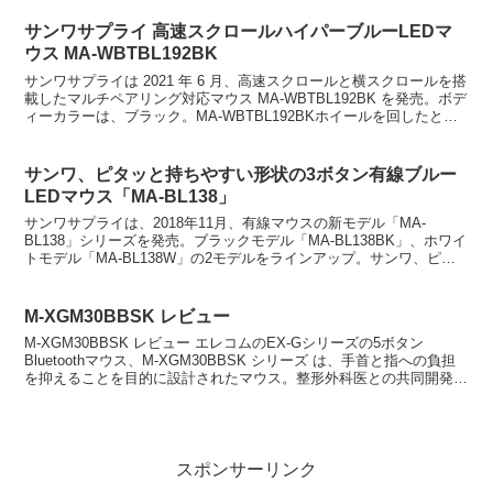
サンワサプライ 高速スクロールハイパーブルーLEDマ
ウス MA-WBTBL192BK
サンワサプライは 2021 年 6 月、高速スクロールと横スクロールを搭
載したマルチペアリング対応マウス MA-WBTBL192BK を発売。ボデ
ィーカラーは、ブラック。MA-WBTBL192BKホイールを回したとき
にクリック感のある通常モ...
サンワ、ピタッと持ちやすい形状の3ボタン有線ブルー
LEDマウス「MA-BL138」
サンワサプライは、2018年11月、有線マウスの新モデル「MA-
BL138」シリーズを発売。ブラックモデル「MA-BL138BK」、ホワイ
トモデル「MA-BL138W」の2モデルをラインアップ。サンワ、ピタ
ッと持ちやすい形状の3ボタン有線ブ...
M-XGM30BBSK レビュー
M-XGM30BBSK レビュー エレコムのEX-Gシリーズの5ボタン
Bluetoothマウス、M-XGM30BBSK シリーズ は、手首と指への負担
を抑えることを目的に設計されたマウス。整形外科医との共同開発に
より、自然な手の形のままで使...
スポンサーリンク