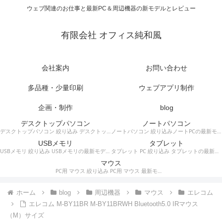
ウェブ関連のお仕事と最新PC＆周辺機器の新モデルとレビュー
有限会社 オフィス純和風
会社案内
お問い合わせ
多品種・少量印刷
ウェブアプリ制作
企画・制作
blog
デスクトップパソコン
ノートパソコン
デスクトップパソコン 絞り込み デスクトップPCの最新モデルやスペック・仕様に関する情報。
ノートパソコン 絞り込みノートPCの最新モデルやスペック・仕様に関する情報。
USBメモリ
タブレット
USBメモリ 絞り込み USBメモリの最新モデルやスペック・仕様に関する情報。
タブレット PC 絞り込み タブレットの最新モデルやスペック・仕様に関する情報。
マウス
PC用 マウス 絞り込み PC用 マウス 最新モデルやスペック・仕様に関する情報。ワイヤレスマウス、有線マウス、接続タイプなど。
ホーム
blog
周辺機器
マウス
エレコム
エレコム M-BY11BR M-BY11BRWH Bluetooth5.0 IRマウス
（M）サイズ