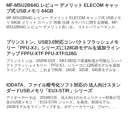
MF-MSU2B64G レビュー デメリット ELECOM キャッ
プ式 USBメモリ 64GB
MF-MSU2B64G レビュー デメリット ELECOM キャップ式 USBメモ
リ 64GB メリット スペック 性能 仕様 カラバリに関する情報。MF-
MSU2B64G レビュー デメリット良い点： コストパフォーマンスの
高さ 64GB...
プリンストン、USB3.0対応コンパクトフラッシュメモ
リー「PFU-XJ」シリーズに128GBモデルを追加ライン
アップ FPFU-XTF PFU-XTF/128G
プリンストンは、2020年10月、SB3.0対応で高速転送が可能なコンパ
クトフラッシュメモリー「PFU-XJ」シリーズに128GBモデルを追加
ラインアップした。これまで8GB、16GB、32GB、64GBモデルをラ
インナップしていたが、12...
IODATA、ファイル暗号化ソフト対応の 法人向けスタン
ダードUSBメモリ「EU3-ST/R」シリーズ
アイオーデータは、2019年2月、法人向けのセキュリティー対策が万
全のUSBメモリ「「EU3-ST/R シリーズ」を発売。8GBモデル、
16GBモデルをラインアップする。ボディーカラーは、ブルー。
IODATA、ファイル暗号化ソフト対応の 法...