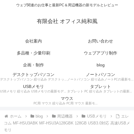
ウェブ関連のお仕事と最新PC＆周辺機器の新モデルとレビュー
有限会社 オフィス純和風
会社案内
お問い合わせ
多品種・少量印刷
ウェブアプリ制作
企画・制作
blog
デスクトップパソコン
ノートパソコン
デスクトップパソコン 絞り込み デスクトップPCの最新モデルやスペック・仕様に関する情報。
ノートパソコン 絞り込みノートPCの最新モデルやスペック・仕様に関する情報。
USBメモリ
タブレット
USBメモリ 絞り込み USBメモリの最新モデルやスペック・仕様に関する情報。
タブレット PC 絞り込み タブレットの最新モデルやスペック・仕様に関する情報。
マウス
PC用 マウス 絞り込み PC用 マウス 最新モデルやスペック・仕様に関する情報。ワイヤレスマウス、有線マウス、接続タイプなど。
ホーム
blog
周辺機器
USBメモリ
エレ
コム MF-HSU3ABK MF-HSU3A128GBK 128GB USB3.0対応 高速USBメ
モリ