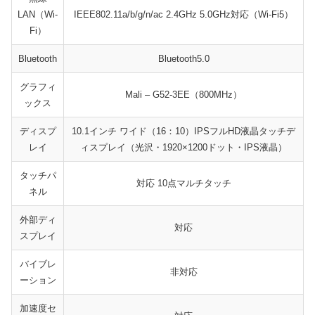
LAN（Wi-
IEEE802.11a/b/g/n/ac 2.4GHz 5.0GHz対応（Wi-Fi5）
Fi）
Bluetooth
Bluetooth5.0
グラフィ
Mali – G52-3EE（800MHz）
ックス
ディスプ
10.1インチ ワイド（16：10）IPSフルHD液晶タッチデ
レイ
ィスプレイ（光沢・1920×1200ドット・IPS液晶）
タッチパ
対応 10点マルチタッチ
ネル
外部ディ
対応
スプレイ
バイブレ
非対応
ーション
加速度セ