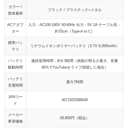
カラー /
ブラック / プラスチック+メタル
筐体素材
ACアダプ
入力：AC100-240V 50-60Hz 出力：5V 2A ケーブル長：
ター
約75cm（Type-A to C）
標準バッ
リチウムイオンポリマーバッテリ（3.7V 6,000mAh）
テリ
バッテリ
連続使用時間：約4.3時間（画面の明るさ最大、音量
駆動時間
40%でYouTubeをライブ視聴した場合）
バッテリ
最大7時間
充電時間
JANコー
4571502588649
ド
メーカー
29,800円（税込）
希望価格