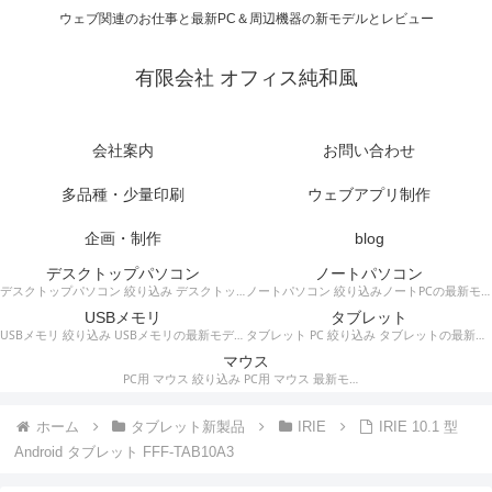
ウェブ関連のお仕事と最新PC＆周辺機器の新モデルとレビュー
有限会社 オフィス純和風
会社案内
お問い合わせ
多品種・少量印刷
ウェブアプリ制作
企画・制作
blog
デスクトップパソコン
ノートパソコン
デスクトップパソコン 絞り込み デスクトップPCの最新モデルやスペック・仕様に関する情報。
ノートパソコン 絞り込みノートPCの最新モデルやスペック・仕様に関する情報。
USBメモリ
タブレット
USBメモリ 絞り込み USBメモリの最新モデルやスペック・仕様に関する情報。
タブレット PC 絞り込み タブレットの最新モデルやスペック・仕様に関する情報。
マウス
PC用 マウス 絞り込み PC用 マウス 最新モデルやスペック・仕様に関する情報。ワイヤレスマウス、有線マウス、接続タイプなど。
ホーム
タブレット新製品
IRIE
IRIE 10.1 型
Android タブレット FFF-TAB10A3