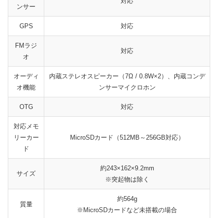
対応
ンサー
GPS
対応
FMラジ
対応
オ
オーディ
内蔵ステレオスピーカー（7Ω / 0.8W×2）、内蔵コンデ
オ機能
ンサーマイクロホン
OTG
対応
対応メモ
リーカー
MicroSDカード（512MB～256GB対応）
ド
約243×162×9.2mm
サイズ
※突起物は除く
約564g
質量
※MicroSDカードなど未搭載の場合