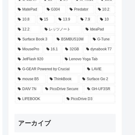
MatePad
G304
Predator
10.2
10.8
15
13.9
7.9
10
12.2
レッツノート
IdeaPad
Surface Book 3
BSMBU510M
G-Tune
MousePro
16.1
32GB
dynabook T7
JetFlash 920
Lenovo Yoga Tab
G-GEAR Powered by Crucial
LAVIE
mouse B5
ThinkBook
Surface Go 2
DAIV 7N
PicoDrive Secure
GH-UF3SR
LIFEBOOK
PicoDrive D3
アーカイブ