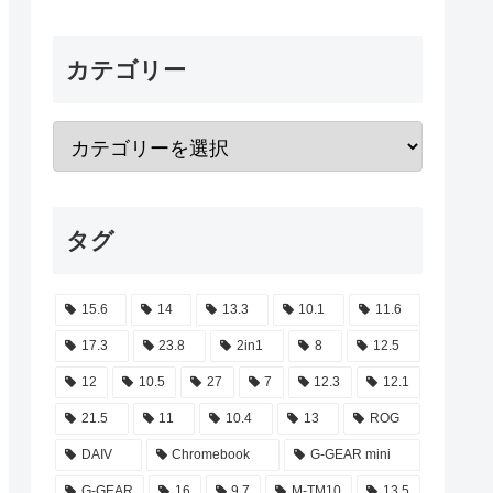
カテゴリー
タグ
15.6
14
13.3
10.1
11.6
17.3
23.8
2in1
8
12.5
12
10.5
27
7
12.3
12.1
21.5
11
10.4
13
ROG
DAIV
Chromebook
G-GEAR mini
G-GEAR
16
9.7
M-TM10
13.5