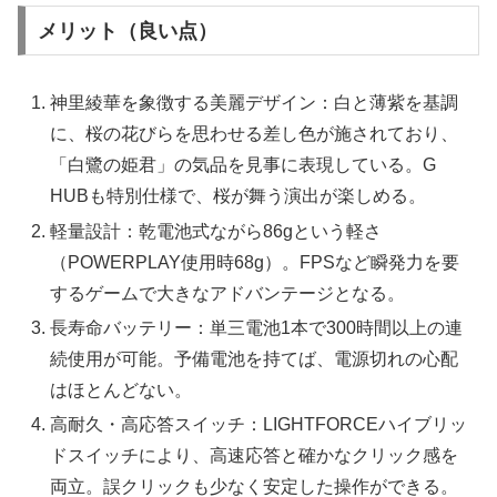
メリット（良い点）
神里綾華を象徴する美麗デザイン：白と薄紫を基調
に、桜の花びらを思わせる差し色が施されており、
「白鷺の姫君」の気品を見事に表現している。G
HUBも特別仕様で、桜が舞う演出が楽しめる。
軽量設計：乾電池式ながら86gという軽さ
（POWERPLAY使用時68g）。FPSなど瞬発力を要
するゲームで大きなアドバンテージとなる。
長寿命バッテリー：単三電池1本で300時間以上の連
続使用が可能。予備電池を持てば、電源切れの心配
はほとんどない。
高耐久・高応答スイッチ：LIGHTFORCEハイブリッ
ドスイッチにより、高速応答と確かなクリック感を
両立。誤クリックも少なく安定した操作ができる。