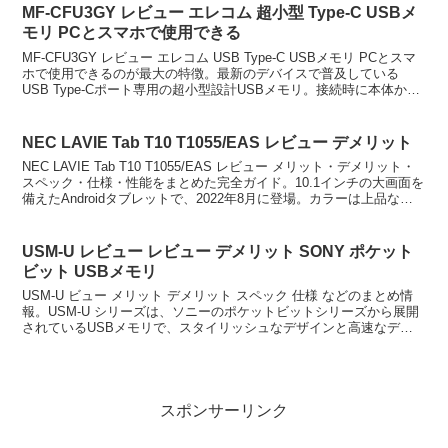
MF-CFU3GY レビュー エレコム 超小型 Type-C USBメ
モリ PCとスマホで使用できる
MF-CFU3GY レビュー エレコム USB Type-C USBメモリ PCとスマ
ホで使用できるのが最大の特徴。最新のデバイスで普及している
USB Type-Cポート専用の超小型設計USBメモリ。接続時に本体から
約 9 mm しか突出し...
NEC LAVIE Tab T10 T1055/EAS レビュー デメリット
NEC LAVIE Tab T10 T1055/EAS レビュー メリット・デメリット・
スペック・仕様・性能をまとめた完全ガイド。10.1インチの大画面を
備えたAndroidタブレットで、2022年8月に登場。カラーは上品なプ
ラチナグレー。...
USM-U レビュー レビュー デメリット SONY ポケット
ビット USBメモリ
USM-U ビュー メリット デメリット スペック 仕様 などのまとめ情
報。USM-U シリーズは、ソニーのポケットビットシリーズから展開
されているUSBメモリで、スタイリッシュなデザインと高速なデー
タ転送が特徴。USM-U レビューノック...
スポンサーリンク