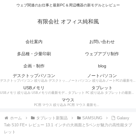
ウェブ関連のお仕事と最新PC＆周辺機器の新モデルとレビュー
有限会社 オフィス純和風
会社案内
お問い合わせ
多品種・少量印刷
ウェブアプリ制作
企画・制作
blog
デスクトップパソコン
ノートパソコン
デスクトップパソコン 絞り込み デスクトップPCの最新モデルやスペック・仕様に関する情報。
ノートパソコン 絞り込みノートPCの最新モデルやスペック・仕様に関する情報。
USBメモリ
タブレット
USBメモリ 絞り込み USBメモリの最新モデルやスペック・仕様に関する情報。
タブレット PC 絞り込み タブレットの最新モデルやスペック・仕様に関する情報。
マウス
PC用 マウス 絞り込み PC用 マウス 最新モデルやスペック・仕様に関する情報。ワイヤレスマウス、有線マウス、接続タイプなど。
ホーム
タブレット新製品
SAMSUNG
Galaxy
Tab S10 FE+ レビュー 13.1 インチの大画面とSペンが魅力の高性能タブ
レット