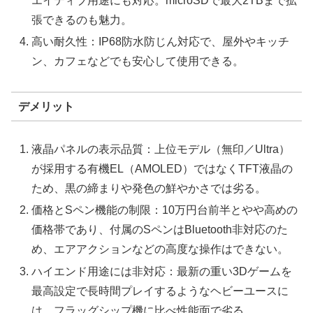
エイティブ用途にも対応。microSDで最大2TBまで拡
張できるのも魅力。
高い耐久性：IP68防水防じん対応で、屋外やキッチ
ン、カフェなどでも安心して使用できる。
デメリット
液晶パネルの表示品質：上位モデル（無印／Ultra）
が採用する有機EL（AMOLED）ではなくTFT液晶の
ため、黒の締まりや発色の鮮やかさでは劣る。
価格とSペン機能の制限：10万円台前半とやや高めの
価格帯であり、付属のSペンはBluetooth非対応のた
め、エアアクションなどの高度な操作はできない。
ハイエンド用途には非対応：最新の重い3Dゲームを
最高設定で長時間プレイするようなヘビーユースに
は、フラッグシップ機に比べ性能面で劣る。