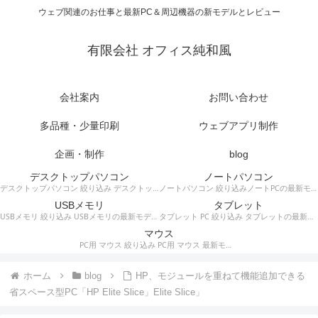
ウェブ関連のお仕事と最新PC＆周辺機器の新モデルとレビュー
有限会社 オフィス純和風
会社案内
お問い合わせ
多品種・少量印刷
ウェブアプリ制作
企画・制作
blog
デスクトップパソコン
ノートパソコン
デスクトップパソコン 絞り込み デスクトップPCの最新モデルやスペック・仕様に関する情報。
ノートパソコン 絞り込みノートPCの最新モデルやスペック・仕様に関する情報。
USBメモリ
タブレット
USBメモリ 絞り込み USBメモリの最新モデルやスペック・仕様に関する情報。
タブレット PC 絞り込み タブレットの最新モデルやスペック・仕様に関する情報。
マウス
PC用 マウス 絞り込み PC用 マウス 最新モデルやスペック・仕様に関する情報。ワイヤレスマウス、有線マウス、接続タイプなど。
ホーム
blog
HP、モジュールを重ねて機能追加できる
省スペース型PC「HP Elite Slice」Elite Slice」