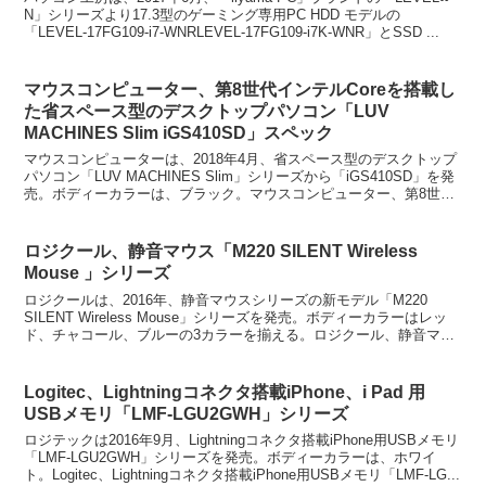
N」シリーズより17.3型のゲーミング専用PC HDD モデルの
「LEVEL-17FG109-i7-WNRLEVEL-17FG109-i7K-WNR」とSSD ...
マウスコンピューター、第8世代インテルCoreを搭載し
た省スペース型のデスクトップパソコン「LUV
MACHINES Slim iGS410SD」スペック
マウスコンピューターは、2018年4月、省スペース型のデスクトップ
パソコン「LUV MACHINES Slim」シリーズから「iGS410SD」を発
売。ボディーカラーは、ブラック。マウスコンピューター、第8世代
インテルCoreを搭載した省ス...
ロジクール、静音マウス「M220 SILENT Wireless
Mouse 」シリーズ
ロジクールは、2016年、静音マウスシリーズの新モデル「M220
SILENT Wireless Mouse」シリーズを発売。ボディーカラーはレッ
ド、チャコール、ブルーの3カラーを揃える。ロジクール、静音マウ
ス「M220 SILENT Wi...
Logitec、Lightningコネクタ搭載iPhone、i Pad 用
USBメモリ「LMF-LGU2GWH」シリーズ
ロジテックは2016年9月、Lightningコネクタ搭載iPhone用USBメモリ
「LMF-LGU2GWH」シリーズを発売。ボディーカラーは、ホワイ
ト。Logitec、Lightningコネクタ搭載iPhone用USBメモリ「LMF-LG...