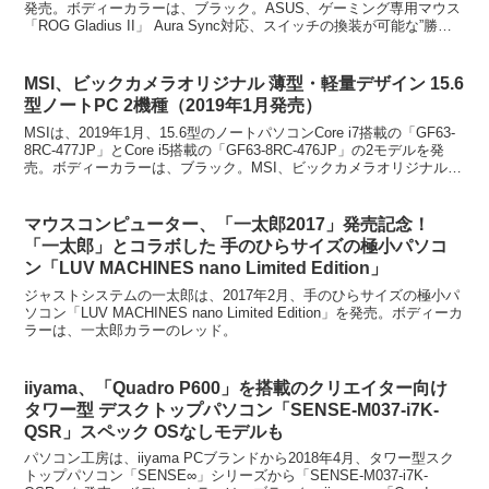
発売。ボディーカラーは、ブラック。ASUS、ゲーミング専用マウス
「ROG Gladius II」 Aura Sync対応、スイッチの換装が可能な”勝
つ”ための...
MSI、ビックカメラオリジナル 薄型・軽量デザイン 15.6
型ノートPC 2機種（2019年1月発売）
MSIは、2019年1月、15.6型のノートパソコンCore i7搭載の「GF63-
8RC-477JP」とCore i5搭載の「GF63-8RC-476JP」の2モデルを発
売。ボディーカラーは、ブラック。MSI、ビックカメラオリジナル
薄型...
マウスコンピューター、「一太郎2017」発売記念！
「一太郎」とコラボした 手のひらサイズの極小パソコ
ン「LUV MACHINES nano Limited Edition」
ジャストシステムの一太郎は、2017年2月、手のひらサイズの極小パ
ソコン「LUV MACHINES nano Limited Edition」を発売。ボディーカ
ラーは、一太郎カラーのレッド。
iiyama、「Quadro P600」を搭載のクリエイター向け
タワー型 デスクトップパソコン「SENSE-M037-i7K-
QSR」スペック OSなしモデルも
パソコン工房は、iiyama PCブランドから2018年4月、タワー型スク
トップパソコン「SENSE∞」シリーズから「SENSE-M037-i7K-