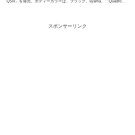
QSR」を発売。ボディーカラーは、ブラック。iiyama、「Quadro
P600」を搭載の...
スポンサーリンク