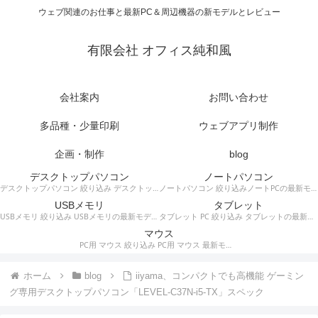
ウェブ関連のお仕事と最新PC＆周辺機器の新モデルとレビュー
有限会社 オフィス純和風
会社案内
お問い合わせ
多品種・少量印刷
ウェブアプリ制作
企画・制作
blog
デスクトップパソコン
ノートパソコン
デスクトップパソコン 絞り込み デスクトップPCの最新モデルやスペック・仕様に関する情報。
ノートパソコン 絞り込みノートPCの最新モデルやスペック・仕様に関する情報。
USBメモリ
タブレット
USBメモリ 絞り込み USBメモリの最新モデルやスペック・仕様に関する情報。
タブレット PC 絞り込み タブレットの最新モデルやスペック・仕様に関する情報。
マウス
PC用 マウス 絞り込み PC用 マウス 最新モデルやスペック・仕様に関する情報。ワイヤレスマウス、有線マウス、接続タイプなど。
ホーム
blog
iiyama、コンパクトでも高機能 ゲーミン
グ専用デスクトップパソコン「LEVEL-C37N-i5-TX」スペック