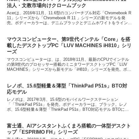
法人・文教市場向けクロームブック
Acerは、2016年11月、11.6型のコンバーチブル対応「Chromebook R
11」シリーズから「Chromebook R 11 」シリーズの新モデルを発
売。ボディーカラーは、デニムブラックとデニムホワイトをラインア
ップする。Ac...
マウスコンピューター、第9世代インテル「Core」を搭
載したデスクトップPC「LUV MACHINES iH810」シリ
ーズ
マウスコンピューターは、は、2018年11月、最新のCPUでインテル
の第9世代のプロセッサー搭載のミニタワーデスクトップPC「LUV
MACHINES」シリーズから新モデル「iH810」シリーズを発売。ボデ
ィーカラーは、ブラック。マウスコン...
レノボ、15.6型軽量＆薄型「ThinkPad P51s」BTO対
応モデル
レノボは、2017年3月、15.6型のモバイルワークステーション
「「ThinkPad P51s」を発売。ボディーカラーは、ブラック。レノ
ボ、15.6型軽量＆薄型「ThinkPad P51s」BTO対応モデル BTOに対
応する。モビリティとパ...
富士通、AIアシスタントふくまろ搭載の一体型デスクト
ップ「ESPRIMO FH」シリーズ