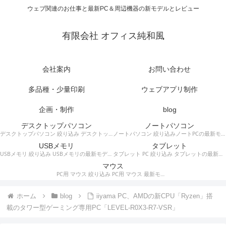
ウェブ関連のお仕事と最新PC＆周辺機器の新モデルとレビュー
有限会社 オフィス純和風
会社案内
お問い合わせ
多品種・少量印刷
ウェブアプリ制作
企画・制作
blog
デスクトップパソコン
ノートパソコン
デスクトップパソコン 絞り込み デスクトップPCの最新モデルやスペック・仕様に関する情報。
ノートパソコン 絞り込みノートPCの最新モデルやスペック・仕様に関する情報。
USBメモリ
タブレット
USBメモリ 絞り込み USBメモリの最新モデルやスペック・仕様に関する情報。
タブレット PC 絞り込み タブレットの最新モデルやスペック・仕様に関する情報。
マウス
PC用 マウス 絞り込み PC用 マウス 最新モデルやスペック・仕様に関する情報。ワイヤレスマウス、有線マウス、接続タイプなど。
ホーム
blog
iiyama PC、AMDの新CPU「Ryzen」搭
載のタワー型ゲーミング専用PC「LEVEL-R0X3-R7-VSR」