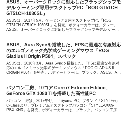
ASUS、オーバークロックに対応したフラッグシップモ
デル ゲーミング専用デスクトップPC「ROG GT51CH
GT51CH-1080SL」
ASUSは、2017年5月、ゲーミング専用デスクトップPC「ROG
GT51CH GT51CH-1080SL」を発売。ボディーカラーは、グレー。
ASUS、オーバークロックに対応したフラッグシップモデル ゲーミ
ング専用デスクトップPC「ROG...
ASUS、Aura Syncを搭載した、FPSに最適な有線対応
のエルゴノミック光学式ゲーミングマウス「ROG
Gladius II Origin P504」スペック
ASUSは、2018年3月、Aura Syncを搭載した、FPSに最適な有線対
応のエルゴノミック光学式ゲーミングマウス「ROG GLADIUS II
ORIGIN P504」を発売。ボディーカラーは、ブラック。ASUS、Aura
Syncを...
パソコン工房、10コア Core i7 Extreme Edition、
GeForce GTX 1080 Tiを搭載した高性能PC
パソコン工房は、2017年4月、「iiyama PC」ブランド「STYLE∞」
Q-Classより、プレミアムデスクトップパソコン「STYLE-Q009-
i7BX-XNR」を発売。ボディーカラーは、ブラック。パソコン工房、
10コア Core ...