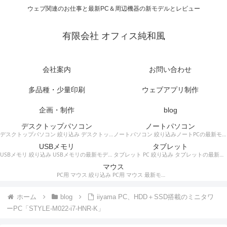
ウェブ関連のお仕事と最新PC＆周辺機器の新モデルとレビュー
有限会社 オフィス純和風
会社案内
お問い合わせ
多品種・少量印刷
ウェブアプリ制作
企画・制作
blog
デスクトップパソコン
ノートパソコン
デスクトップパソコン 絞り込み デスクトップPCの最新モデルやスペック・仕様に関する情報。
ノートパソコン 絞り込みノートPCの最新モデルやスペック・仕様に関する情報。
USBメモリ
タブレット
USBメモリ 絞り込み USBメモリの最新モデルやスペック・仕様に関する情報。
タブレット PC 絞り込み タブレットの最新モデルやスペック・仕様に関する情報。
マウス
PC用 マウス 絞り込み PC用 マウス 最新モデルやスペック・仕様に関する情報。ワイヤレスマウス、有線マウス、接続タイプなど。
ホーム
blog
iiyama PC、HDD＋SSD搭載のミニタワ
ーPC「STYLE-M022-i7-HNR-K」