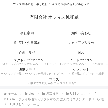
ウェブ関連のお仕事と最新PC＆周辺機器の新モデルとレビュー
有限会社 オフィス純和風
会社案内
お問い合わせ
多品種・少量印刷
ウェブアプリ制作
企画・制作
blog
デスクトップパソコン
ノートパソコン
デスクトップパソコン 絞り込み デスクトップPCの最新モデルやスペック・仕様に関する情報。
ノートパソコン 絞り込みノートPCの最新モデルやスペック・仕様に関する情報。
USBメモリ
タブレット
USBメモリ 絞り込み USBメモリの最新モデルやスペック・仕様に関する情報。
タブレット PC 絞り込み タブレットの最新モデルやスペック・仕様に関する情報。
マウス
PC用 マウス 絞り込み PC用 マウス 最新モデルやスペック・仕様に関する情報。ワイヤレスマウス、有線マウス、接続タイプなど。
ホーム
blog
周辺機器
USBメモリ
IODATA、ファイル暗号化ソフト対応の 法人向けスタンダードUSBメモ
リ「EU3-ST/R」シリーズ