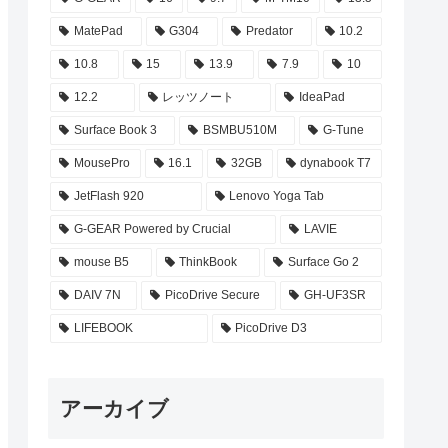
MatePad
G304
Predator
10.2
10.8
15
13.9
7.9
10
12.2
レッツノート
IdeaPad
Surface Book 3
BSMBU510M
G-Tune
MousePro
16.1
32GB
dynabook T7
JetFlash 920
Lenovo Yoga Tab
G-GEAR Powered by Crucial
LAVIE
mouse B5
ThinkBook
Surface Go 2
DAIV 7N
PicoDrive Secure
GH-UF3SR
LIFEBOOK
PicoDrive D3
アーカイブ