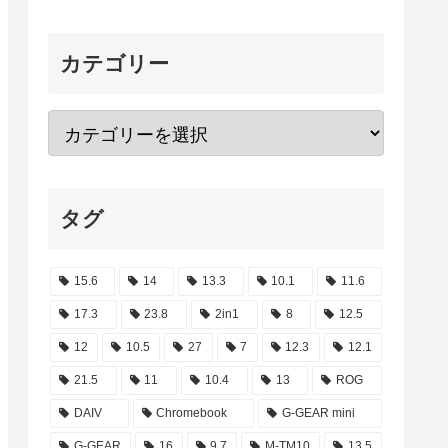
カテゴリー
タグ
15.6
14
13.3
10.1
11.6
17.3
23.8
2in1
8
12.5
12
10.5
27
7
12.3
12.1
21.5
11
10.4
13
ROG
DAIV
Chromebook
G-GEAR mini
G-GEAR
16
9.7
M-TM10
13.5