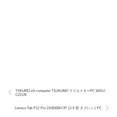
TSKUMO eX.computer TSUKUMO クリエイターPC WA5J-
C221/B
Lenovo Tab P12 Pro ZA9D0067JP 12.6 型 タブレットPC