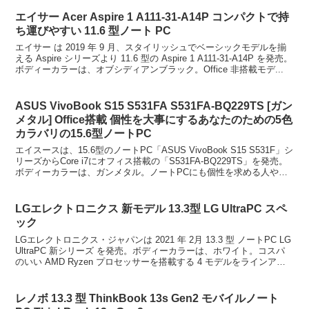
エイサー Acer Aspire 1 A111-31-A14P コンパクトで持
ち運びやすい 11.6 型ノート PC
エイサー は 2019 年 9 月、スタイリッシュでベーシックモデルを揃
える Aspire シリーズより 11.6 型の Aspire 1 A111-31-A14P を発売。
ボディーカラーは、オブシディアンブラック。Office 非搭載モデ...
ASUS VivoBook S15 S531FA S531FA-BQ229TS [ガン
メタル] Office搭載 個性を大事にするあなたのための5色
カラバリの15.6型ノートPC
エイスースは、15.6型のノートPC「ASUS VivoBook S15 S531F」シ
リーズからCore i7にオフィス搭載の「S531FA-BQ229TS」を発売。
ボディーカラーは、ガンメタル。ノートPCにも個性を求める人や、
基本性能を...
LGエレクトロニクス 新モデル 13.3型 LG UltraPC スペ
ック
LGエレクトロニクス・ジャパンは 2021 年 2月 13.3 型 ノートPC LG
UltraPC 新シリーズ を発売。ボディーカラーは、ホワイト。コスパ
のいい AMD Ryzen プロセッサーを搭載する 4 モデルをラインアッ
プする。ビ...
レノボ 13.3 型 ThinkBook 13s Gen2 モバイルノート