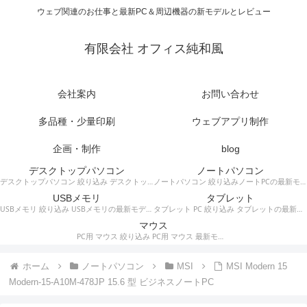
ウェブ関連のお仕事と最新PC＆周辺機器の新モデルとレビュー
有限会社 オフィス純和風
会社案内
お問い合わせ
多品種・少量印刷
ウェブアプリ制作
企画・制作
blog
デスクトップパソコン
ノートパソコン
デスクトップパソコン 絞り込み デスクトップPCの最新モデルやスペック・仕様に関する情報。
ノートパソコン 絞り込みノートPCの最新モデルやスペック・仕様に関する情報。
USBメモリ
タブレット
USBメモリ 絞り込み USBメモリの最新モデルやスペック・仕様に関する情報。
タブレット PC 絞り込み タブレットの最新モデルやスペック・仕様に関する情報。
マウス
PC用 マウス 絞り込み PC用 マウス 最新モデルやスペック・仕様に関する情報。ワイヤレスマウス、有線マウス、接続タイプなど。
ホーム
ノートパソコン
MSI
MSI Modern 15
Modern-15-A10M-478JP 15.6 型 ビジネスノートPC