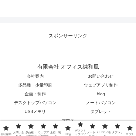
スポンサーリンク
有限会社 オフィス純和風
会社案内
お問い合わせ
多品種・少量印刷
ウェブアプリ制作
企画・制作
blog
デスクトップパソコン
ノートパソコン
USBメモリ
タブレット
マウス
© 2015-2026 有限会社 オフィス純和風.
デスクト
お問い合
多品種・
ウェブア
企画・制
ノートパ
USBメモ
タブレッ
会社案内
blog
ップパソ
マウス