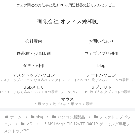
ウェブ関連のお仕事と最新PC＆周辺機器の新モデルとレビュー
有限会社 オフィス純和風
会社案内
お問い合わせ
多品種・少量印刷
ウェブアプリ制作
企画・制作
blog
デスクトップパソコン
ノートパソコン
デスクトップパソコン 絞り込み デスクトップPCの最新モデルやスペック・仕様に関する情報。
ノートパソコン 絞り込みノートPCの最新モデルやスペック・仕様に関する情報。
USBメモリ
タブレット
USBメモリ 絞り込み USBメモリの最新モデルやスペック・仕様に関する情報。
タブレット PC 絞り込み タブレットの最新モデルやスペック・仕様に関する情報。
マウス
PC用 マウス 絞り込み PC用 マウス 最新モデルやスペック・仕様に関する情報。ワイヤレスマウス、有線マウス、接続タイプなど。
ホーム
blog
パソコン新製品
デスクトップパソ
コン
MSI
MSI Aegis Ti5 12VTE-046JP ゲーミング専用デ
スクトップPC