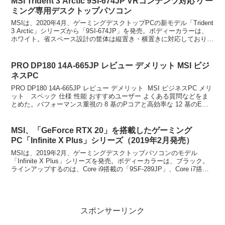
MSI Trident 3 Arctic 9SI-674JP VRコンテンツ対応 ゲー
ミング専用デスクトップパソコン
MSIは、2020年4月、ゲーミングデスクトップPCの新モデル「Trident
3 Arctic」シリーズから「9SI-674JP」を発売。ボディーカラーは、
ホワイト。省スペース設計の筐体は縦置き・横置きに対応しており、
置き場所に困らないデ...
PRO DP180 14A-665JP レビュー デメリット MSI ビジ
ネスPC
PRO DP180 14A-665JP レビュー デメリット MSI ビジネスPC メリ
ット スペック 仕様 性能 おすすめユーザー よくある質問などをま
とめた。パフォーマンス重視の 8 基のPコアと高効率な 12 基のEコ
アを組み合わせ...
MSI、「GeForce RTX 20」を搭載したゲーミング
PC「Infinite X Plus」シリーズ（2019年2月発売）
MSIは、2019年2月、ゲーミングデスクトップパソコンのモデル
「Infinite X Plus」シリーズを発売。ボディーカラーは、ブラック。
ラインアップするのは、Core i9搭載の「9SF-289JP」、Core i7搭載
「9SE-29...
スポンサーリンク