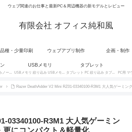
ウェブ関連のお仕事と最新PC＆周辺機器の新モデルとレビュー
有限会社 オフィス純和風
品種・少量印刷
ウェブアプリ制作
企画・制作
ン
USBメモリ
タブレット
ノートパソコン 絞り込みノートPCの最新モデルやスペック・仕様に関する情報。
USBメモリ 絞り込み USBメモリの最新モデルやスペック・仕様に関する情報。
タブレット PC 絞り込み タブレットの最新モデルやスペック・仕様に関する情報。
er
Razer DeathAdder V2 Mini RZ01-03340100-R3M1 大人
 RZ01-03340100-R3M1 大人気ゲーミン
2」を 更にコンパクト＆軽量化