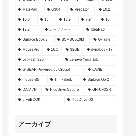
MatePad
G304
Predator
10.2
10.8
15
13.9
7.9
10
12.2
レッツノート
IdeaPad
Surface Book 3
BSMBU510M
G-Tune
MousePro
16.1
32GB
dynabook T7
JetFlash 920
Lenovo Yoga Tab
G-GEAR Powered by Crucial
LAVIE
mouse B5
ThinkBook
Surface Go 2
DAIV 7N
PicoDrive Secure
GH-UF3SR
LIFEBOOK
PicoDrive D3
アーカイブ