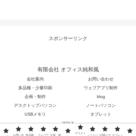
スポンサーリンク
有限会社 オフィス純和風
会社案内
お問い合わせ
多品種・少量印刷
ウェブアプリ制作
企画・制作
blog
デスクトップパソコン
ノートパソコン
USBメモリ
タブレット
マウス
© 2015-2026 有限会社 オフィス純和風.
デスクト
お問い合
多品種・
ウェブア
企画・制
ノートパ
USBメモ
タブレッ