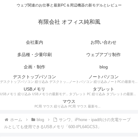
ウェブ関連のお仕事と最新PC＆周辺機器の新モデルとレビュー
有限会社 オフィス純和風
会社案内
お問い合わせ
多品種・少量印刷
ウェブアプリ制作
企画・制作
blog
デスクトップパソコン
ノートパソコン
デスクトップパソコン 絞り込み デスクトップPCの最新モデルやスペック・仕様に関する情報。
ノートパソコン 絞り込みノートPCの最新モデルやスペック・仕様に関する情報。
USBメモリ
タブレット
USBメモリ 絞り込み USBメモリの最新モデルやスペック・仕様に関する情報。
タブレット PC 絞り込み タブレットの最新モデルやスペック・仕様に関する情報。
マウス
PC用 マウス 絞り込み PC用 マウス 最新モデルやスペック・仕様に関する情報。ワイヤレスマウス、有線マウス、接続タイプなど。
ホーム
blog
サンワ、iPhone・ipad向けの充電ケーブ
ルとしても使用できるUSBメモリ「600-IPL64GCS3」