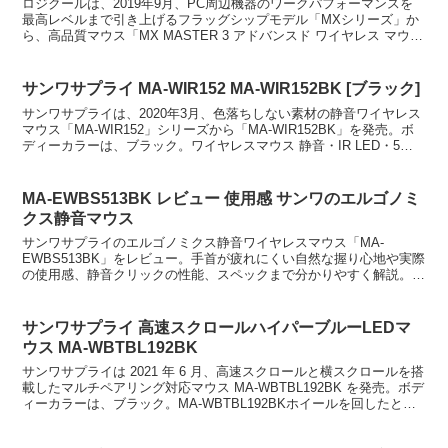
ロジクールは、2019年9月、PC周辺機器のワークパフォーマンスを
最高レベルまで引き上げるフラッグシップモデル「MXシリーズ」か
ら、高品質マウス「MX MASTER 3 アドバンスド ワイヤレス マウ
ス」シリーズを発売。ロジクール、ラッグシ...
サンワサプライ MA-WIR152 MA-WIR152BK [ブラック]
サンワサプライは、2020年3月、色落ちしない素材の静音ワイヤレス
マウス「MA-WIR152」シリーズから「MA-WIR152BK」を発売。ボ
ディーカラーは、ブラック。ワイヤレスマウス 静音・IR LED・5ボ
タンMA-WIR152BK 長...
MA-EWBS513BK レビュー 使用感 サンワのエルゴノミ
クス静音マウス
サンワサプライのエルゴノミクス静音ワイヤレスマウス「MA-
EWBS513BK」をレビュー。手首が疲れにくい自然な握り心地や実際
の使用感、静音クリックの性能、スペックまで分かりやすく解説。手
首の負担を抑えたい人や静かなマウスを探している人は必見だ。
サンワサプライ 高速スクロールハイパーブルーLEDマ
ウス MA-WBTBL192BK
サンワサプライは 2021 年 6 月、高速スクロールと横スクロールを搭
載したマルチペアリング対応マウス MA-WBTBL192BK を発売。ボデ
ィーカラーは、ブラック。MA-WBTBL192BKホイールを回したとき
にクリック感のある通常モ...