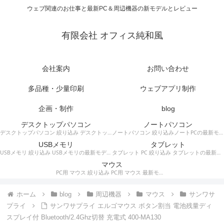
ウェブ関連のお仕事と最新PC＆周辺機器の新モデルとレビュー
有限会社 オフィス純和風
会社案内
お問い合わせ
多品種・少量印刷
ウェブアプリ制作
企画・制作
blog
デスクトップパソコン
ノートパソコン
デスクトップパソコン 絞り込み デスクトップPCの最新モデルやスペック・仕様に関する情報。
ノートパソコン 絞り込みノートPCの最新モデルやスペック・仕様に関する情報。
USBメモリ
タブレット
USBメモリ 絞り込み USBメモリの最新モデルやスペック・仕様に関する情報。
タブレット PC 絞り込み タブレットの最新モデルやスペック・仕様に関する情報。
マウス
PC用 マウス 絞り込み PC用 マウス 最新モデルやスペック・仕様に関する情報。ワイヤレスマウス、有線マウス、接続タイプなど。
ホーム
blog
周辺機器
マウス
サンワサ
プライ
サンワサプライ エルゴマウス ボタン割当 電池残量ディ
スプレイ付 Bluetooth/2.4Ghz切替 充電式 400-MA130