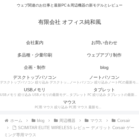
ウェブ関連のお仕事と最新PC＆周辺機器の新モデルとレビュー
有限会社 オフィス純和風
会社案内
お問い合わせ
多品種・少量印刷
ウェブアプリ制作
企画・制作
blog
デスクトップパソコン
ノートパソコン
デスクトップパソコン 絞り込み デスクトップPCの最新モデルやスペック・仕様に関する情報。
ノートパソコン 絞り込みノートPCの最新モデルやスペック・仕様に関する情報。
USBメモリ
タブレット
USBメモリ 絞り込み USBメモリの最新モデルやスペック・仕様に関する情報。
タブレット PC 絞り込み タブレットの最新モデルやスペック・仕様に関する情報。
マウス
PC用 マウス 絞り込み PC用 マウス 最新モデルやスペック・仕様に関する情報。ワイヤレスマウス、有線マウス、接続タイプなど。
ホーム
blog
周辺機器
マウス
Corsair
SCIMITAR ELITE WIRELESS レビュー デメリット Corsair ゲー
ミング専用マウス