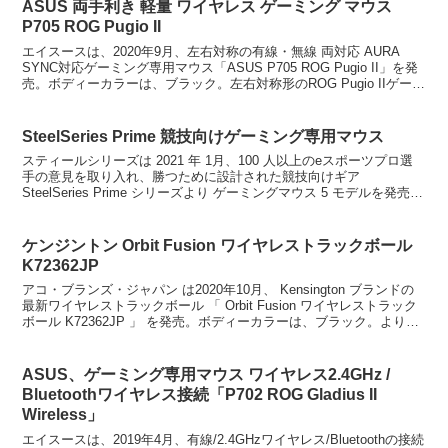
ASUS 両手利き 軽量 ワイヤレス ゲーミング マウス
P705 ROG Pugio II
エイスースは、2020年9月、左右対称の有線・無線 両対応 AURA
SYNC対応ゲーミング専用マウス「ASUS P705 ROG Pugio II」を発
売。ボディーカラーは、ブラック。左右対称形のROG Pugio IIゲーミ
ングマウスは...
SteelSeries Prime 競技向けゲーミング専用マウス
スティールシリーズは 2021 年 1月、100 人以上のeスポーツプロ選
手の意見を取り入れ、勝つために設計された競技向けギア
SteelSeries Prime シリーズより ゲーミングマウス 5 モデルを発売。
ワイヤレスタイプ 2 モデ...
ケンジントン Orbit Fusion ワイヤレストラックボール
K72362JP
アコ・ブランズ・ジャパン は2020年10月、 Kensington ブランドの
最新ワイヤレストラックボール 「 Orbit Fusion ワイヤレストラック
ボール K72362JP 」 を発売。ボディーカラーは、ブラック。より精
密でスムー...
ASUS、ゲーミング専用マウス ワイヤレス2.4GHz /
Bluetoothワイヤレス接続「P702 ROG Gladius II
Wireless」
エイスースは、2019年4月、有線/2.4GHzワイヤレス/Bluetoothの接続