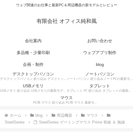
ウェブ関連のお仕事と最新PC＆周辺機器の新モデルとレビュー
有限会社 オフィス純和風
会社案内
お問い合わせ
多品種・少量印刷
ウェブアプリ制作
企画・制作
blog
デスクトップパソコン
ノートパソコン
デスクトップパソコン 絞り込み デスクトップPCの最新モデルやスペック・仕様に関する情報。
ノートパソコン 絞り込みノートPCの最新モデルやスペック・仕様に関する情報。
USBメモリ
タブレット
USBメモリ 絞り込み USBメモリの最新モデルやスペック・仕様に関する情報。
タブレット PC 絞り込み タブレットの最新モデルやスペック・仕様に関する情報。
マウス
PC用 マウス 絞り込み PC用 マウス 最新モデルやスペック・仕様に関する情報。ワイヤレスマウス、有線マウス、接続タイプなど。
ホーム
blog
周辺機器
マウス
SteelSeries
SteelSeries ゲーミングマウス Prime 有線 ＆ 無線