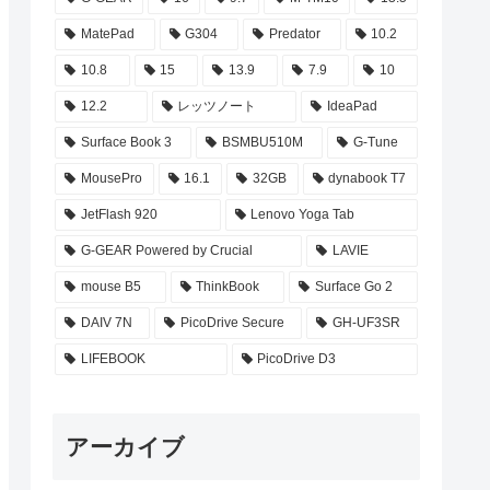
MatePad
G304
Predator
10.2
10.8
15
13.9
7.9
10
12.2
レッツノート
IdeaPad
Surface Book 3
BSMBU510M
G-Tune
MousePro
16.1
32GB
dynabook T7
JetFlash 920
Lenovo Yoga Tab
G-GEAR Powered by Crucial
LAVIE
mouse B5
ThinkBook
Surface Go 2
DAIV 7N
PicoDrive Secure
GH-UF3SR
LIFEBOOK
PicoDrive D3
アーカイブ