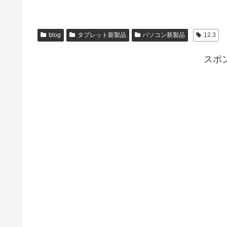
blog
タブレット新製品
パソコン新製品
12.3
スポ