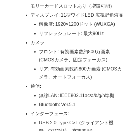
モリーカードスロットあり（増設可能）
ディスプレイ: 11型ワイドLED 広視野角液晶
解像度: 1920×1200ドット (WUXGA)
リフレッシュレート: 最大90Hz
カメラ:
フロント: 有効画素数約800万画素
(CMOSカメラ、固定フォーカス)
リア: 有効画素数約800万画素 (CMOSカ
メラ、オートフォーカス)
通信:
無線LAN: IEEE802.11ac/a/b/g/n準拠
Bluetooth: Ver.5.1
インターフェース:
USB 2.0 Type-C×1 (クライアント機
能、OTG対応、充電兼用)