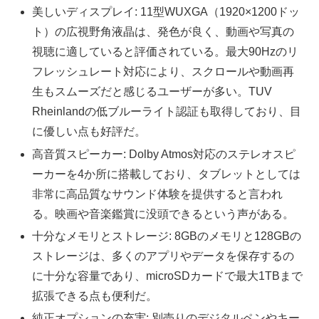
美しいディスプレイ: 11型WUXGA（1920×1200ドッ
ト）の広視野角液晶は、発色が良く、動画や写真の
視聴に適していると評価されている。最大90Hzのリ
フレッシュレート対応により、スクロールや動画再
生もスムーズだと感じるユーザーが多い。TUV
Rheinlandの低ブルーライト認証も取得しており、目
に優しい点も好評だ。
高音質スピーカー: Dolby Atmos対応のステレオスピ
ーカーを4か所に搭載しており、タブレットとしては
非常に高品質なサウンド体験を提供すると言われ
る。映画や音楽鑑賞に没頭できるという声がある。
十分なメモリとストレージ: 8GBのメモリと128GBの
ストレージは、多くのアプリやデータを保存するの
に十分な容量であり、microSDカードで最大1TBまで
拡張できる点も便利だ。
純正オプションの充実: 別売りのデジタルペンやキー