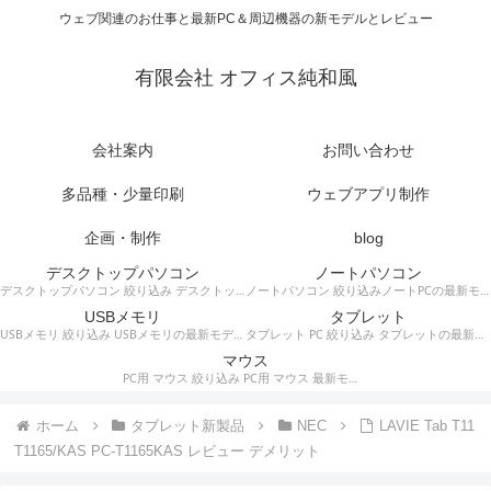
ウェブ関連のお仕事と最新PC＆周辺機器の新モデルとレビュー
有限会社 オフィス純和風
会社案内
お問い合わせ
多品種・少量印刷
ウェブアプリ制作
企画・制作
blog
デスクトップパソコン
ノートパソコン
デスクトップパソコン 絞り込み デスクトップPCの最新モデルやスペック・仕様に関する情報。
ノートパソコン 絞り込みノートPCの最新モデルやスペック・仕様に関する情報。
USBメモリ
タブレット
USBメモリ 絞り込み USBメモリの最新モデルやスペック・仕様に関する情報。
タブレット PC 絞り込み タブレットの最新モデルやスペック・仕様に関する情報。
マウス
PC用 マウス 絞り込み PC用 マウス 最新モデルやスペック・仕様に関する情報。ワイヤレスマウス、有線マウス、接続タイプなど。
ホーム
タブレット新製品
NEC
LAVIE Tab T11
T1165/KAS PC-T1165KAS レビュー デメリット