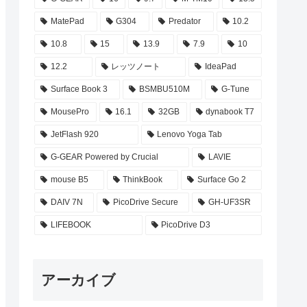
MatePad
G304
Predator
10.2
10.8
15
13.9
7.9
10
12.2
レッツノート
IdeaPad
Surface Book 3
BSMBU510M
G-Tune
MousePro
16.1
32GB
dynabook T7
JetFlash 920
Lenovo Yoga Tab
G-GEAR Powered by Crucial
LAVIE
mouse B5
ThinkBook
Surface Go 2
DAIV 7N
PicoDrive Secure
GH-UF3SR
LIFEBOOK
PicoDrive D3
アーカイブ