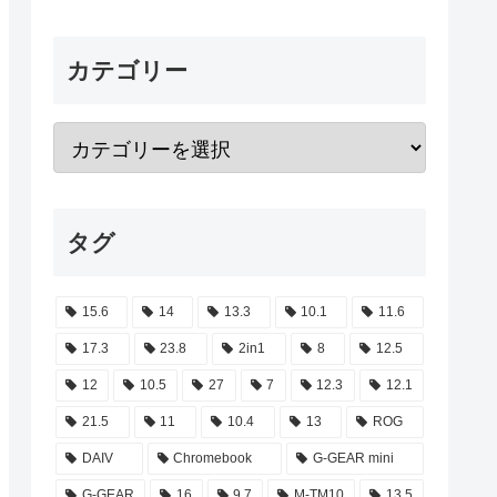
カテゴリー
タグ
15.6
14
13.3
10.1
11.6
17.3
23.8
2in1
8
12.5
12
10.5
27
7
12.3
12.1
21.5
11
10.4
13
ROG
DAIV
Chromebook
G-GEAR mini
G-GEAR
16
9.7
M-TM10
13.5